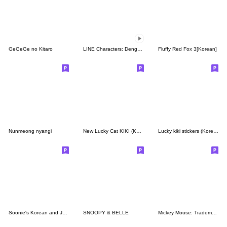
GeGeGe no Kitaro
LINE Characters: Dengan Penuh Cinta
Fluffy Red Fox 3[Korean]
Nunmeong nyangi
New Lucky Cat KIKI (Korean&Japanese)
Lucky kiki stickers (Korean&Japanese)
Soonie's Korean and Japanese Sticker
SNOOPY & BELLE
Mickey Mouse: Trademark Smile