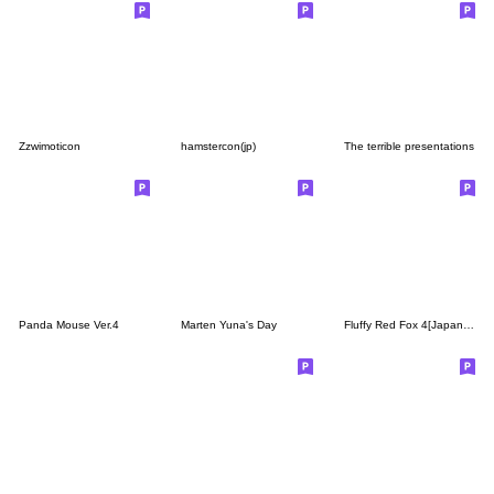
Zzwimoticon
hamstercon(jp)
The terrible presentations
Panda Mouse Ver.4
Marten Yuna's Day
Fluffy Red Fox 4[Japanese]