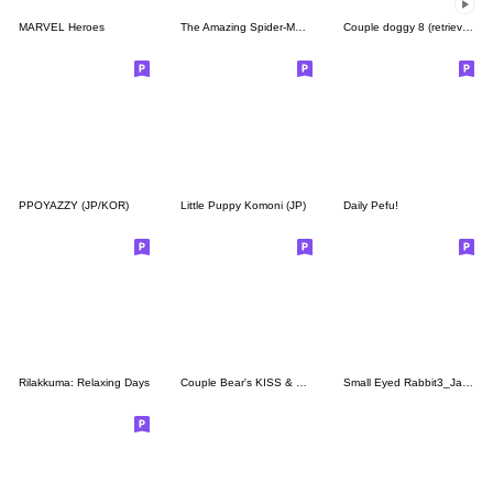
MARVEL Heroes
The Amazing Spider-Man 2
Couple doggy 8 (retriever)
PPOYAZZY (JP/KOR)
Little Puppy Komoni (JP)
Daily Pefu!
Rilakkuma: Relaxing Days
Couple Bear's KISS & LOVE
Small Eyed Rabbit3_Japanykorean