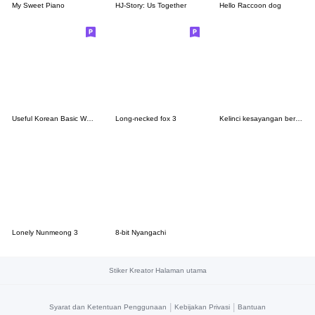
My Sweet Piano
HJ-Story: Us Together
Hello Raccoon dog
Useful Korean Basic Words & Phrases
Long-necked fox 3
Kelinci kesayangan berwarna krem.
Lonely Nunmeong 3
8-bit Nyangachi
Stiker Kreator Halaman utama
|
|
Syarat dan Ketentuan Penggunaan
Kebijakan Privasi
Bantuan