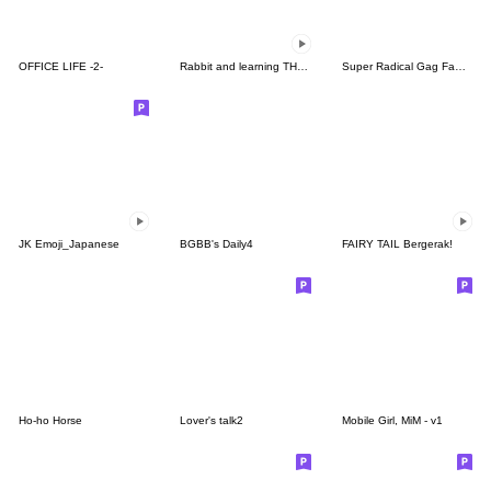
OFFICE LIFE -2-
Rabbit and learning TH-KR THAI-KOREA
Super Radical Gag Family 3
JK Emoji_Japanese
BGBB's Daily4
FAIRY TAIL Bergerak!
Ho-ho Horse
Lover's talk2
Mobile Girl, MiM - v1