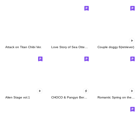
Attack on Titan Chibi Ver.
Love Story of Sea Otter Couple 2.0
Couple doggy 6(retriever)
Alien Stage vol.1
CHOCO & Pangyo Berkencan
Romantic Spring on the Star Candy Planet