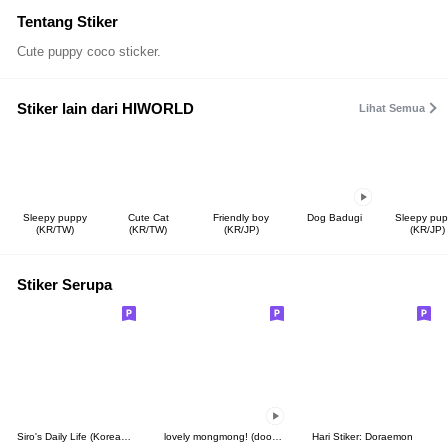
Tentang Stiker
Cute puppy coco sticker.
Stiker lain dari HIWORLD
Lihat Semua
Sleepy puppy
Cute Cat
Friendly boy
Dog Badugi
Sleepy pu
(KR/TW)
(KR/TW)
(KR/JP)
(KR/JP)
Stiker Serupa
Siro's Daily Life (Korean&Japanese)
lovely mongmong! (doodle!) 8
Hari Stiker: Doraemon