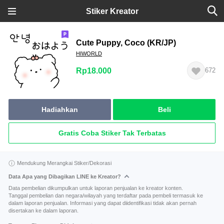
Stiker Kreator
Cute Puppy, Coco (KR/JP)
HIWORLD
Rp18.000
672
Hadiahkan
Beli
Gratis Coba Stiker Tak Terbatas
Mendukung Merangkai Stiker/Dekorasi
Data Apa yang Dibagikan LINE ke Kreator?
Data pembelian dikumpulkan untuk laporan penjualan ke kreator konten.
Tanggal pembelian dan negara/wilayah yang terdaftar pada pembeli termasuk ke
dalam laporan penjualan. Informasi yang dapat diidentifikasi tidak akan pernah
disertakan ke dalam laporan.