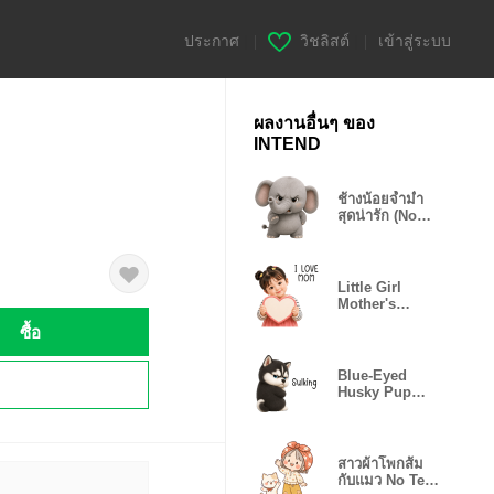
ประกาศ
|
วิชลิสต์
|
เข้าสู่ระบบ
ผลงานอื่นๆ ของ
INTEND
ช้างน้อยจ้ำม่ำ
สุดน่ารัก (No
text)
Little Girl
Mother's
Day(EN)
ซื้อ
Blue-Eyed
!
Husky Pup
Mood(EN)
สาวผ้าโพกส้ม
กับแมว No Text