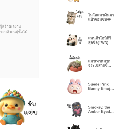
❤️
ไมโลแมวเงินตา
แป๋วจอมซน❤️
ผู้สร้างผลงาน
บุตัวตนผู้ซื้อได้
แพนด้าโอนิกิริ
สุดชิล(TWN)
แมวเทาหมวก
จระเข้สายขี้
เกียจ❤️
Suede Pink
Bunny Emoji
Many Moods
Smokey, the
Amber-Eyed
Fold (EN)