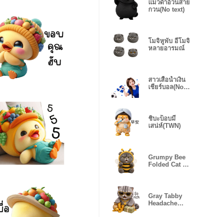
แมวดำอ้วนสาย
กวน(No text)
โมจิหูพับ อีโมจิ
หลายอารมณ์
สาวเสื้อน้ำเงิน
เชียร์บอล(No
text)
ชิบะบ็อบมี
เสน่ห์(TWN)
Grumpy Bee
Folded Cat No
Text
Gray Tabby
Headache
Cat(EN)