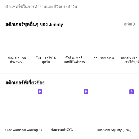
คำแชทใช้ในการทำงานและชีวิตประจำวัน
สติกเกอร์ชุดอื่นๆ ของ Jimmy
ดูเพิ่ม
น้องเจเจ : วัน
โมจิ : คำใช้ได้
บิ๊กกี้ กะ พิกกี้ :
วีวี่ : วันทำงาน
แก๊งค์เหมียว :
ทำงาน v.2
ทุกวัน
แฮปปี้วันทำงาน
แชทได้ทุกว
สติกเกอร์ที่เกี่ยวข้อง
Cute words for working : )
ข้อความกำลังใจ
HuaKlom Squinty (ENG)