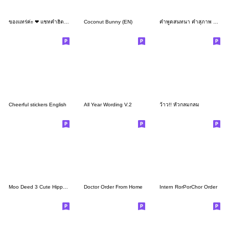
ของแทร่ค่ะ ❤ แชทคำฮิต น่ารัก
Coconut Bunny (EN)
คำพูดสนทนา คำสุภาพ ภาษาอังกฤษ
Cheerful stickers English
All Year Wording V.2
ว้าว!! หัวกลมกลม
Moo Deed 3 Cute Hippo: Working (EN)
Doctor Order From Home
Intern RorPorChor Order