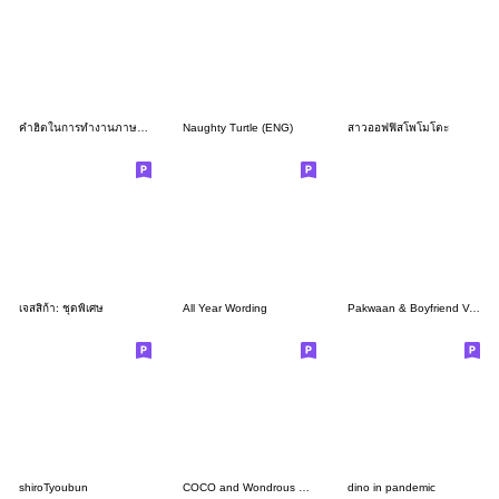
คำฮิตในการทำงานภาษาอังกฤษ (ช)
Naughty Turtle (ENG)
สาวออฟฟิสโพโมโตะ
เจสสิก้า: ชุดพิเศษ
All Year Wording
Pakwaan & Boyfriend V.2 (ENG)
shiroTyoubun
COCO and Wondrous Gang 18
dino in pandemic