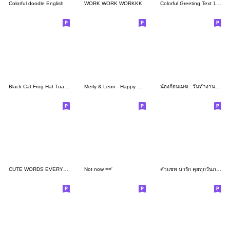
Colorful doodle English
WORK WORK WORKKK
Colorful Greeting Text 148
Black Cat Frog Hat Tuatung (EN)
Merly & Leon - Happy School Days!
น้องก้อนเมฆ : วันทำงาน 2 ภาษาอังกฤษ
CUTE WORDS EVERYDAY [Eng.]
Not now =='
คำแชท น่ารัก คุยทุกวันภาษาอังกฤษ