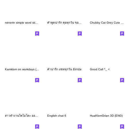
nenerin simple word sticker1187english
คำพูดน่ารัก คุยทุกวัน ของคนน่ารัก
Chubby Cat Grey Cute (EN)
Kamklom on workdays (set 2) Eng Ver.
คำน่ารัก แชททุกวัน อังกฤษ
Good Call ^_ <
สาวทำงานโพโมโตะ ออฟฟิสเกิร์ล
English chat 6
HuaKlomGrian 3D (ENG)