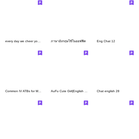
every day we cheer you up (TH)
ภาษาอังกฤษใช้ในออฟฟิต
Eng Chat 12
Common IV ATBs for Medical students
AuFu Cute Girl(English version)
Chat english 28