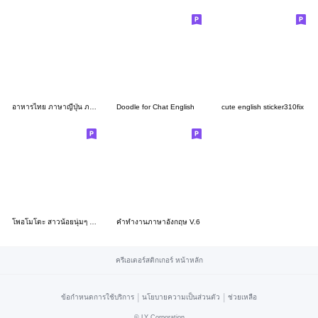
อาหารไทย ภาษาญี่ปุ่น ภาษาไทย
Doodle for Chat English
cute english sticker310fix
โพอโมโตะ สาวน้อยนุ่มๆ หมีอ้วนนิ่มๆ
คำทำงานภาษาอังกฤษ V.6
ครีเอเตอร์สติกเกอร์ หน้าหลัก
|
|
ข้อกำหนดการใช้บริการ
นโยบายความเป็นส่วนตัว
ช่วยเหลือ
©
LY Corporation