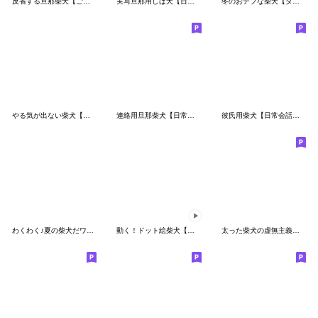
反省する旦那柴犬【ごめん・夫・日常会話】
実写旦那用しば犬【日常会話・夫婦・連絡】
冬のおデブな柴犬【ダイエット・面白い】
やる気が出ない柴犬【虚無・面白い】
連絡用旦那柴犬【日常会話・夫婦】
彼氏用柴犬【日常会話・カップル・連絡】
わくわく♪夏の柴犬だワン！
動く！ドット絵柴犬【かわいい・日常会話】
太った柴犬の虚無主義的なスタンプ