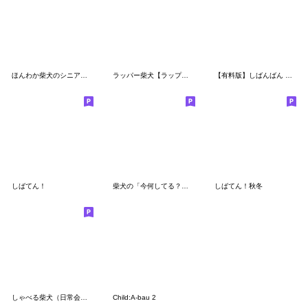
ほんわか柴犬のシニア連絡【挨拶】
ラッパー柴犬【ラップ・煽り】
【有料版】しばんばん コラボ 10
しばてん！
柴犬の「今何してる？」スタンプ
しばてん！秋冬
しゃべる柴犬（日常会話編４）
Child:A-bau 2