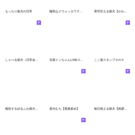
もっちり柴犬の日常
陽気なクウォッカワラビー【連絡用】
実写甘える柴犬【かわいい・連絡】
しゃべる柴犬（日常会話編５）
豆柴トンちゃんLINEスタンプ２(文字なし)
ここ柴スタンプその５
報告するゆるふわ柴犬【連絡・毎日使える】
柴犬むち【黒柴多め】
毎日使える柴犬【挨拶・日常会話】