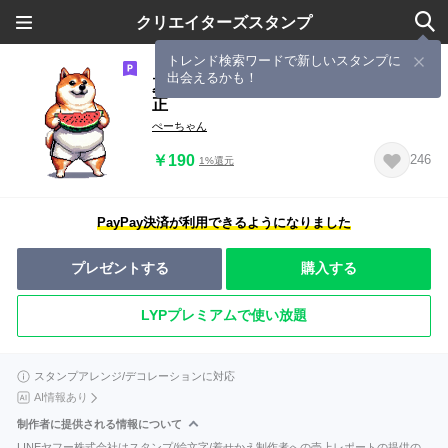
クリエイターズスタンプ
トレンド検索ワードで新しいスタンプに
出会えるかも！
夏休みをたのしむ ふとっちょ柴犬 修
正
ぺーちゃん
￥190
246
1%還元
PayPay決済が利用できるようになりました
プレゼントする
購入する
LYPプレミアムで使い放題
スタンプアレンジ/デコレーションに対応
AI情報あり
制作者に提供される情報について
LINEヤフー株式会社はスタンプ/絵文字/着せかえ制作者への売上レポートの提供の