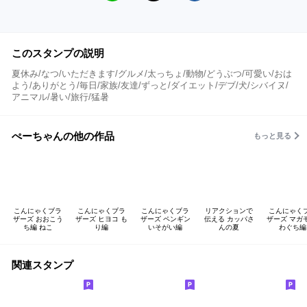
このスタンプの説明
夏休み/なつ/いただきます/グルメ/太っちょ/動物/どうぶつ/可愛い/おは
よう/ありがとう/毎日/家族/友達/ずっと/ダイエット/デブ/犬/シバイヌ/
アニマル/暑い/旅行/猛暑
ぺーちゃんの他の作品
もっと見る
こんにゃくブラ
こんにゃくブラ
こんにゃくブラ
リアクションで
こんにゃく
ザーズ おおこう
ザーズ ヒヨコ も
ザーズ ペンギン
伝える カッパさ
ザーズ マガ
ち編 ねこ
り編
いそがい編
んの夏
わぐち編
関連スタンプ