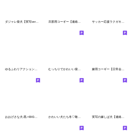
ダジャレ柴犬【実写ver】※ラクガキverも有
旦那用コーギー【連絡・カップル】
サッカー応援ラクガキ柴犬
ゆるふわリアクション柴犬【かわいい】
むっちりでかわいい柴犬の冬 その２
嫁用コーギー【日常会話・夫婦・連絡】
おおげさな犬-黒-<BIGスタンプ>
かわいい犬たち冬♡敬語おおめの冬♡柴犬
実写の嫁しば犬【連絡・夫婦・かわいい】