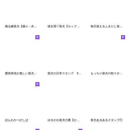
煽る嫁柴犬【煽り・夫婦・日常会話】
彼女用♡柴犬【カップル・メンヘラ】
毎日使えるふきだし柴犬【挨拶・連絡用】
愛情表現が激しい柴犬【かわいい・連絡】
柴犬の日常スタンプ Shibainu life stamp
もっちり柴犬の秋スタンプ
ほんわかべびしば
ゆるかわ柴犬の夏【かわいい・日常会話】
柴犬あるあるスタンプ①