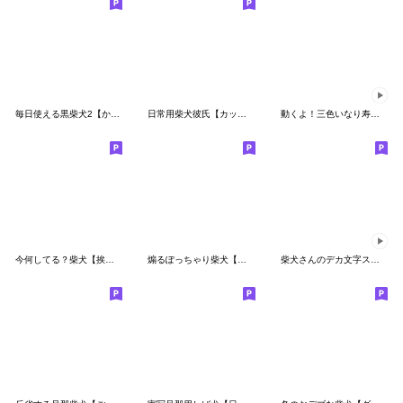
毎日使える黒柴犬2【かわいい・日常会話】
日常用柴犬彼氏【カップル・連絡】
動くよ！三色いなり寿司さんスタンプ2
今何してる？柴犬【挨拶・毎日使える】
煽るぽっちゃり柴犬【煽り・おもしろい】
柴犬さんのデカ文字スタンプ