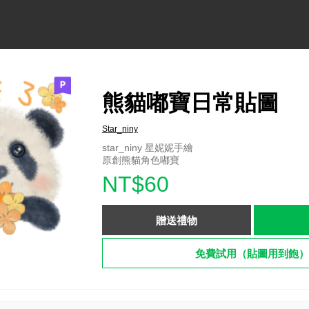
熊貓嘟寶日常貼圖
Star_niny
star_niny 星妮妮手繪
原創熊貓角色嘟寶
NT$60
贈送禮物
免費試用（貼圖用到飽）