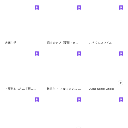
大麻生活
恋するデブ【変態・カップル】
こうくんスマイル
ド変態おじさん【厨二病】
救世主 ・ アルフォンス スタンプ ２
Jump Scare Ghost