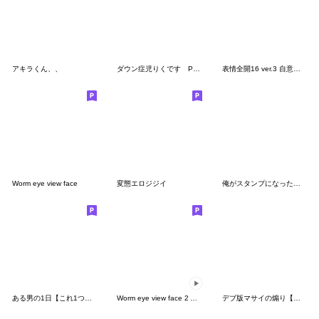
アキラくん、、
ダウン症児りくです Part1
表情全開16 ver.3 自意識過剰
Worm eye view face
変態エロジジイ
俺がスタンプになったとこみてて
ある男の1日【これ1つで返信40選】旦那パパ
Worm eye view face 2 ANIMATED
デブ版マサイの煽り【面白い・ネタ】