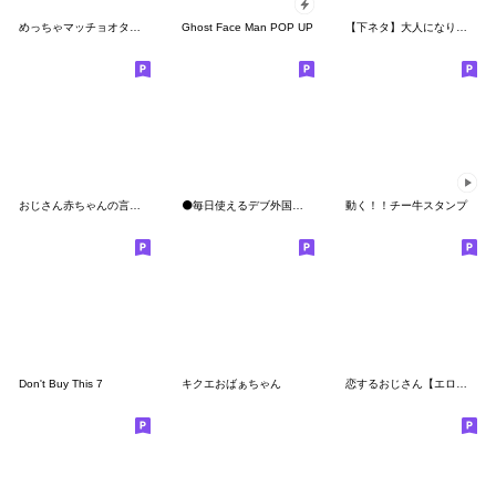
めっちゃマッチョオタク -mecha muscle-
Ghost Face Man POP UP
【下ネタ】大人になりきれないエロ爺さん
おじさん赤ちゃんの言い訳【赤ちゃん】
⚫毎日使えるデブ外国人２(エロい下ネタ外人
動く！！チー牛スタンプ
Don't Buy This 7
キクエおばぁちゃん
恋するおじさん【エロ・・変態・カップル】