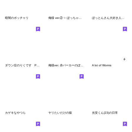
暗闇のポッチャリ
俺様 ver.② ✨ ぽっちゃりboyの日常
ぼっとんさん大好き人間によるスタンプ
ダウン症のりくです Part5 ➕️ あね Part1
俺様ver. 赤パーカーのぽっちゃりboy③
A lot of Worms
カゲキなやつら
ヤリたいだけの猿
光安くん(23)の日常