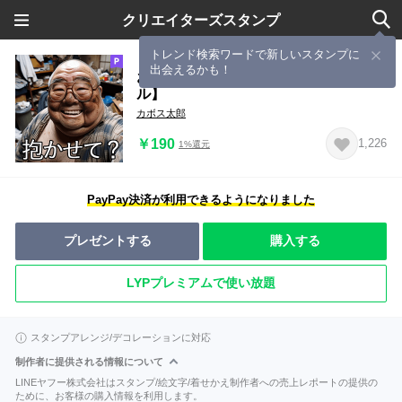
クリエイターズスタンプ
トレンド検索ワードで新しいスタンプに
出会えるかも！
おじさんの自撮り【面白い・シュー
ル】
カボス太郎
￥190
1,226
1%還元
PayPay決済が利用できるようになりました
プレゼントする
購入する
LYPプレミアムで使い放題
スタンプアレンジ/デコレーションに対応
制作者に提供される情報について
LINEヤフー株式会社はスタンプ/絵文字/着せかえ制作者への売上レポートの提供の
ために、お客様の購入情報を利用します。