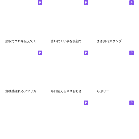
黒板でエロを伝えてくるラッパー。
言いにくい事を笑顔で言うスタンプ4
まさおれスタンプ
危機感溢れるアフリカ人【面白い・ネタ】
毎日使えるキスおじさん【面白い・ネタ】
らぶりー