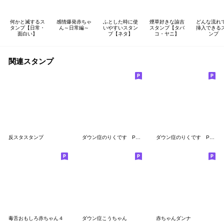
何かと滅するス
感情爆発赤ちゃ
ふとした時に使
煙草好きな諭吉
どんな流れ
タンプ【日常・
ん～日常編～
いやすいスタン
スタンプ【タバ
挿入できる
面白い】
プ【ネタ】
コ・ヤニ】
ンプ
関連スタンプ
反スタスタンプ
ダウン症のりくです Part2
ダウン症のりくです Part3
毒舌おもしろ赤ちゃん４
ダウン症こうちゃん
赤ちゃんダンナ