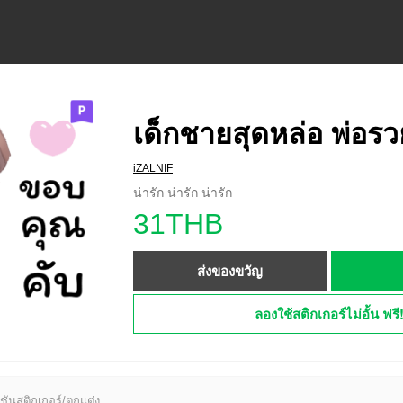
เด็กชายสุดหล่อ พ่อร
iZALNIF
น่ารัก น่ารัก น่ารัก
31THB
ส่งของขวัญ
ลองใช้สติกเกอร์ไม่อั้น ฟรี
ชันสติกเกอร์/ตกแต่ง