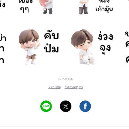
© iZALNIF
หมายเหตุ
รายงานปัญหา