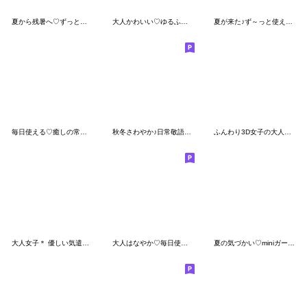
夏から残暑へ♡ずっと使える日常敬語♪
大人かわいい♡ゆるふわ日常敬語
夏が来た♪ず～っと使える♡日常スタンプ
毎日使える♡癒しの常夏スタンプ 再販
秋冬さわやか♪日常敬語デカ文字
ふんわり3D女子の大人可愛い夏
大人女子＊ 優しい気遣いあいさつ
大人はなやか♡毎日使える癒しスタンプ
夏の気づかい♡miniガール＆ビション