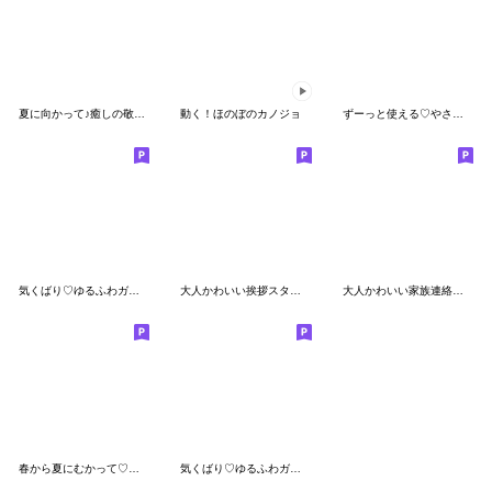
夏に向かって♪癒しの敬語スタンプ
動く！ほのぼのカノジョ
ずーっと使える♡やさしい思いやりスタンプ
気くばり♡ゆるふわガール♥【夏の日常】
大人かわいい挨拶スタンプ♥【春〜初夏】
大人かわいい家族連絡スタンプ♥
春から夏にむかって♡明るい日常スタンプ
気くばり♡ゆるふわガール【冬・年末年始】