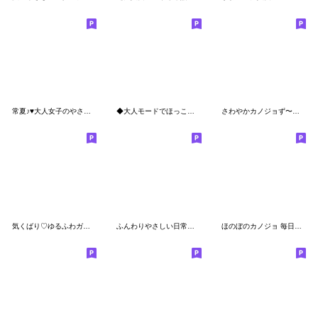
常夏♪♥大人女子のやさしい毎日スタンプ♥
◆大人モードでほっこりあたたまる♡秋冬◆
さわやかカノジョず〜っと使える♪ゆる敬語
気くばり♡ゆるふわガール【秋】
ふんわりやさしい日常スタンプ♥
ほのぼのカノジョ 毎日使えるやさしい言葉