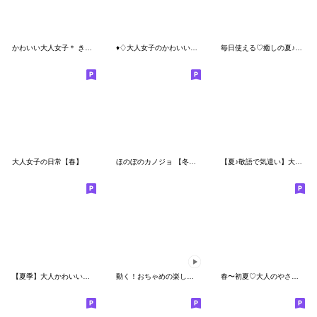
かわいい大人女子＊ きゅ〜とあいさつ
♦♢大人女子のかわいい秋冬スタンプ♢♦
毎日使える♡癒しの夏♪おでかけスタンプ
大人女子の日常【春】
ほのぼのカノジョ 【冬のあったかコトバ】
【夏♪敬語で気遣い】大人可愛い女の子
【夏季】大人かわいい癒し
動く！おちゃめの楽しい会話♥毎日ことば
春〜初夏♡大人のやさしい気づかいスタンプ