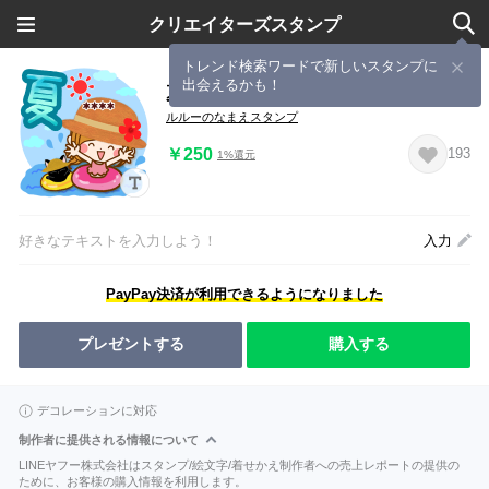
クリエイターズスタンプ
トレンド検索ワードで新しいスタンプに
出会えるかも！
夏を感じるやさしい日常カスタム
ルルーのなまえスタンプ
￥250
193
1%還元
好きなテキストを入力しよう！
入力
PayPay決済が利用できるようになりました
プレゼントする
購入する
デコレーションに対応
制作者に提供される情報について
LINEヤフー株式会社はスタンプ/絵文字/着せかえ制作者への売上レポートの提供の
ために、お客様の購入情報を利用します。