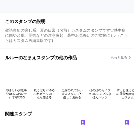
このスタンプの説明
敬語多めの癒し系、夏の日常（名前）カスタムスタンプです♡熱中症
に雨や台風、災害などの注意喚起、暑中お見舞いのご挨拶にも♪（こち
らはカスタム再編集版です)
ルルーのなまえスタンプの他の作品
もっと見る
やさしいお返事
気くばり♡ゆる
黒猫の気づかい
ほのぼのカノジ
ずっと使える
♡ゆるふわレデ
ふわガール み～
大人スタンプ〜
ョ 3Dシンプルき
の日常♥ほの
ィ 丁寧♡3D
んな使える
優しく褒める
ほんパック
カスタム
関連スタンプ