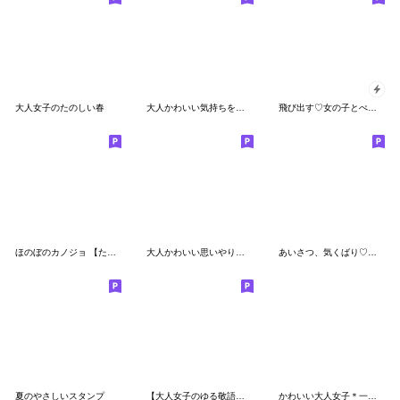
大人女子のたのしい春
大人かわいい気持ちを伝えるスタンプ
飛び出す♡女の子とぺんぺんの夏
ほのぼのカノジョ 【たのしい夏】
大人かわいい思いやり♡スタンプ
あいさつ、気くばり♡癒しの日常スタンプ
夏のやさしいスタンプ
【大人女子のゆる敬語！】ほのぼのカノジョ
かわいい大人女子＊一生使える夏のご挨拶