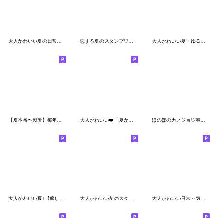
大人かわいい夏の日常スタンプ
恋する夏のスタンプ♡【初夏～残暑】
大人かわいい夏・ゆるめハイテンション☆
【夏本番〜残暑】毎年使える♪夏のスタンプ
大人かわいい❤️「夏から秋スタンプ」
ほのぼのカノジョ♡春～初夏♪敬語スタンプ
大人かわいい夏♪【癒しの気づかい言葉】
大人かわいい冬のスタンプ【Xmas&お正月】
大人かわいい日常～気づかい敬語メッセージ