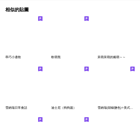
相似的貼圖
乖巧小邊牧
軟萌熊
呆萌呆萌的戴萌～～
雪納瑞日常會話
迪士尼（狗狗篇）
雪納瑞(胡椒鹽色)✧美式風格實用日常貼圖