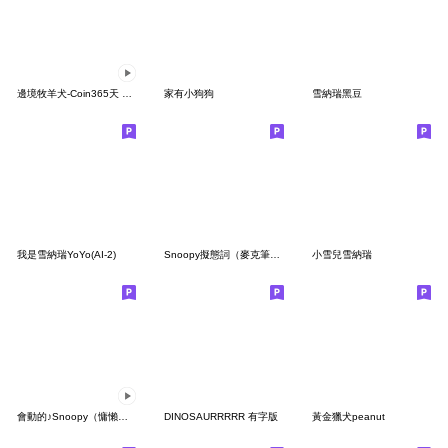
邊境牧羊犬-Coin365天 第6彈萌萌動
家有小狗狗
雪納瑞黑豆
我是雪納瑞YoYo(AI-2)
Snoopy擬態詞（麥克筆風）
小雪兒雪納瑞
會動的♪Snoopy（慵懶手繪風）
DINOSAURRRRR 有字版
黃金獵犬peanut