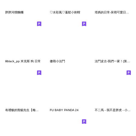
胖胖河狸麵糰
♡水彩風♡蓬鬆小刺蝟
塔媽的日常-呆萌可愛日常用語
lilblack_pp 米克斯 狗 日常
傻萌小法鬥
法鬥皮古-我們一家！(第46彈)
有禮貌的熊貓先生【梅雨～夏天】
FU BABY PANDA 24
不二馬 - 我不是胖虎 - 小虎的日常