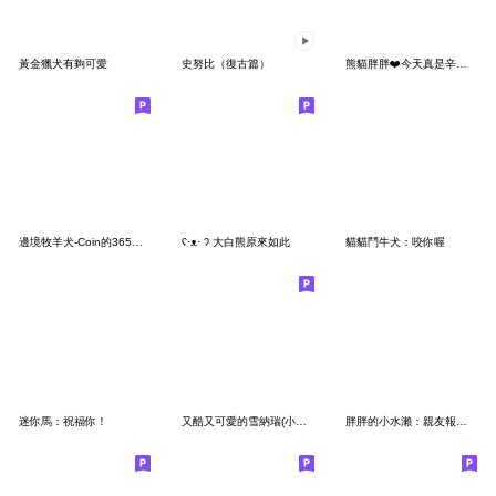
黃金獵犬有夠可愛
史努比（復古篇）
熊貓胖胖❤️今天真是辛苦我了
邊境牧羊犬-Coin的365天 第3彈變畫版
ʕ·ᴥ· ʔ 大白熊原來如此
貓貓鬥牛犬：咬你喔
迷你馬：祝福你！
又酷又可愛的雪納瑞(小雪特)日常生活篇
胖胖的小水瀨：親友報備用語