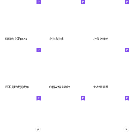
萌萌約克夏part1
小拉布拉多
小傑克餅乾
我不是胖虎賀虎年
白熊花貓有夠跩
女友蠟筆風