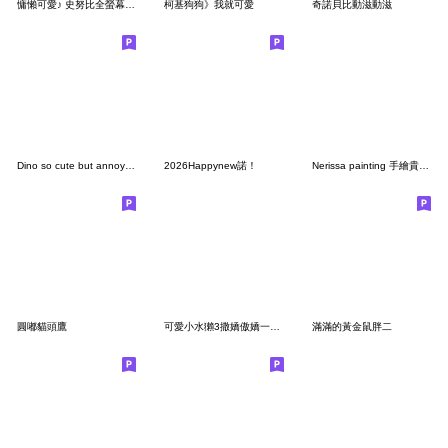
慵懶可愛♪ 史努比全螢幕貼圖
柯基狗狗》我就可愛
奇諾貝比動滋動滋
Dino so cute but annoying (EN)
2026Happynew諾！
Nerissa painting 手繪貴賓狗系列
圓嘟貓頭鷹
可愛小水獺3撒嬌傲嬌一起來
滿滿的黃金鼠胖二