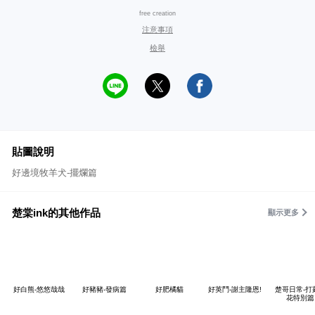
free creation
注意事項
檢舉
貼圖說明
好邊境牧羊犬-擺爛篇
楚棠ink的其他作品
顯示更多
好白熊-悠悠哉哉
好豬豬-發病篇
好肥橘貓
好英鬥-謝主隆恩!
楚哥日常-打
花特別篇