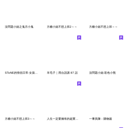
沒問題小姐之鬼月小鬼
方糖小姐不想上班2～～
方糖小姐不想上班～～
SToNE的情侶日常-女孩篇4
羊毛子｜用台語講 87 話
沒問題小姐-彩色小熊
方糖小姐不想上班3～～
人生一定要擁有的超實用貼圖
一事吳陳：購物篇