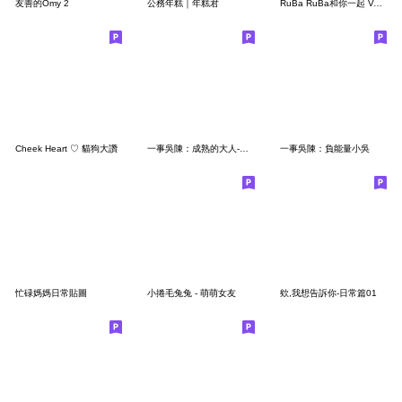
友善的Omy 2
公務年糕｜年糕君
RuBa RuBa和你一起 Vol.3
Cheek Heart ♡ 貓狗大讚
一事吳陳：成熟的大人-煩惱篇
一事吳陳：負能量小吳
忙碌媽媽日常貼圖
小捲毛兔兔 - 萌萌女友
欸,我想告訴你-日常篇01