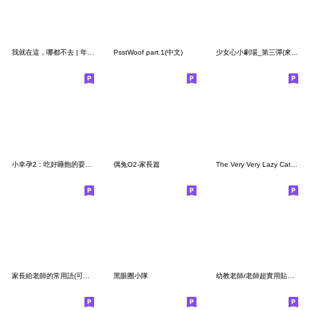
我就在這，哪都不去 | 年糕君
PsstWoof part.1(中文)
少女心小劇場_第三彈(來吐槽吧)
小幸孕2：吃好睡飽的耍廢孕婦
偶兔O2-家長篇
The Very Very Lazy Cat - 旅行篇2(中文版)
家長給老師的常用語(可愛小動物)
黑眼圈小隊
幼教老師/老師超實用貼圖來啦！