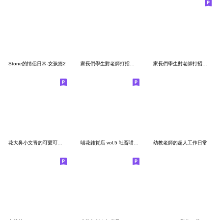
Stone的情侶日常-女孩篇2
家長們學生對老師打招呼日常!2-1修正
家長們學生對老師打招呼日常!4 節省空間
花大鼻小文青的可愛可愛日常
喵花雑貨店 vol.5 社畜喵花的心聲
幼教老師的超人工作日常