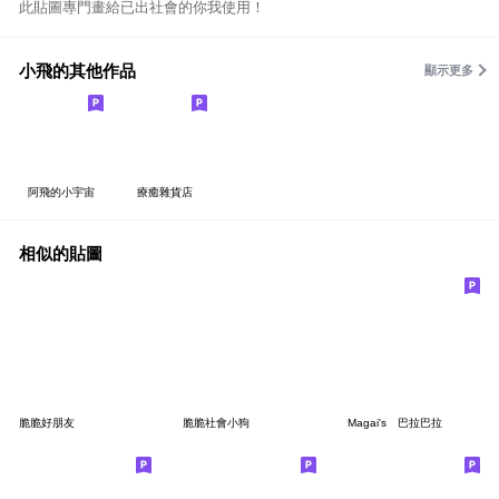
此貼圖專門畫給已出社會的你我使用！
小飛的其他作品
顯示更多
阿飛的小宇宙
療癒雜貨店
相似的貼圖
脆脆好朋友
脆脆社會小狗
Magai's 巴拉巴拉