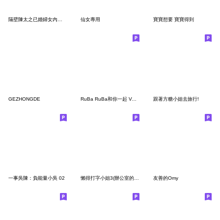
隔壁陳太之已婚婦女內心話
仙女專用
寶寶想要 寶寶得到
GEZHONGDE
RuBa RuBa和你一起 Vol.2
跟著方糖小姐去旅行!
一事吳陳：負能量小吳 02
懶得打字小姐3(辦公室的日常)
友善的Omy