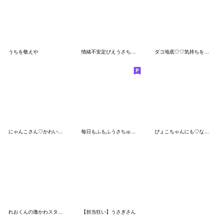
うちを敬えや
情緒不安定ぴえうさちゃん
ダコ地底♡♡気持ちを伝えるゆ♡♡スタンプ
にゃんこさん♡かわいいゲージMAXなのです
毎日もふもふうさちゅさん 1年中
ぴょこちゃんにも♡なちゅ♡がきた！(夏♡)
れおくんの激かわスタンプ2
【担当狂い】うさぎさん