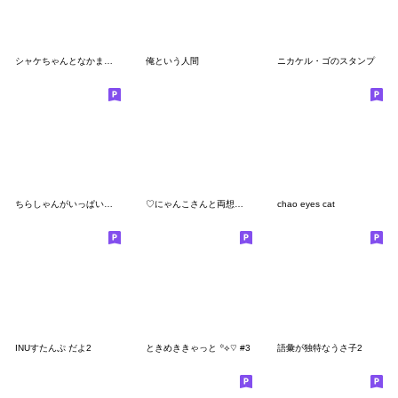
シャケちゃんとなかまたち
俺という人間
ニカケル・ゴのスタンプ
ちらしゃんがいっぱいスタンプ
♡にゃんこさんと両想い♡
chao eyes cat
INUすたんぷ だよ2
ときめききゃっと ꙳⟡♡ #3
語彙が独特なうさ子2