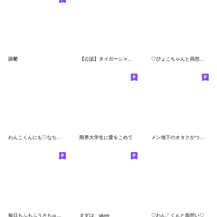
躁鬱
【公認】タイガーシャークスタンプ
♡ぴょこちゃんと両想い♡
わんこくんにも♡なちゅ♡がきた！(夏♡)
限界大学生に愛をこめて
メン地下のオタクがつかえる
毎日もふもふうさちゅさん
まずは、skrrrr
♡わんこくんと両想い♡