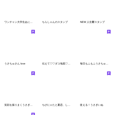
ワンチャン大学生あにまるず
ちらしゃんのスタンプ
NEW 人生鬱スタンプ
うさちゅさん love
伝えて♡♡ダコ地底♡♡(友達いない人用)
毎日もふもふうさちゅさん 待ち合わせ
笑顔を振りまくうさぎさん 〈メンヘラ〉
ちびにゃたと夏恋、しよᴗ ⩊ ᴗ
使える！うさぎいぬ