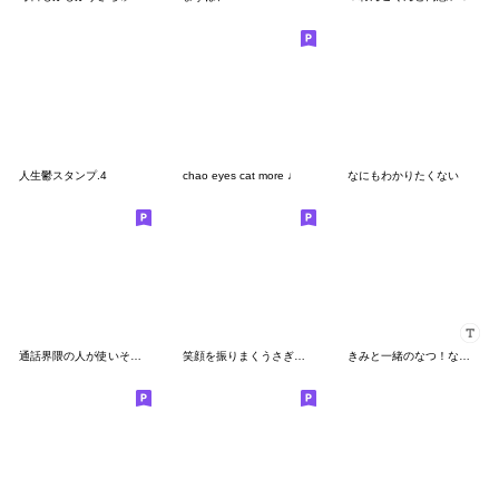
人生鬱スタンプ.4
chao eyes cat more ♩
なにもわかりたくない
通話界隈の人が使いそうなスタンプ
笑顔を振りまくうさぎさん
きみと一緒のなつ！なちゅ！chu〜> з <♡