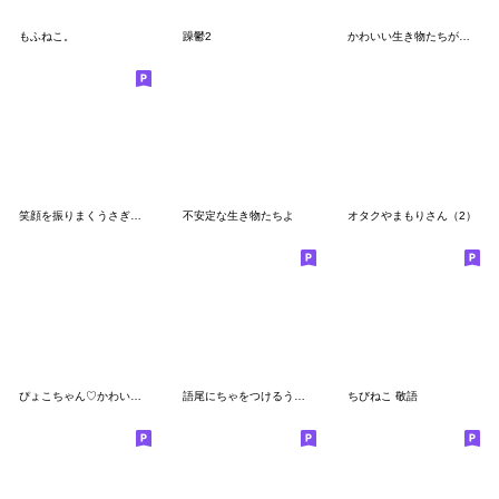
もふねこ。
躁鬱2
かわいい生き物たちが全部伝えてあげるね〜
笑顔を振りまくうさぎさん〈わがまま〉
不安定な生き物たちよ
オタクやまもりさん（2）
ぴょこちゃん♡かわいいゲージMAXなのです
語尾にちゃをつけるうさぎ
ちびねこ 敬語