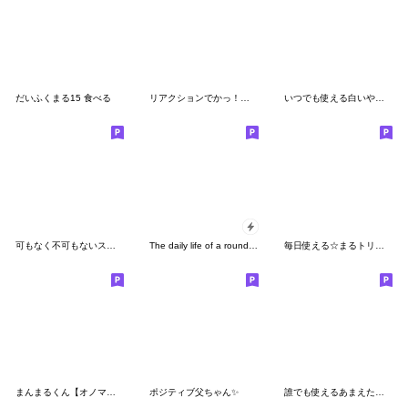
だいふくまる15 食べる
リアクションでかっ！！！ 2
いつでも使える白いやつ５
可もなく不可もないスタンプです。8
The daily life of a round person
毎日使える☆まるトリさん
まんまるくん【オノマトペ】
ポジティブ父ちゃん✨
誰でも使えるあまえたいスタンプだよ