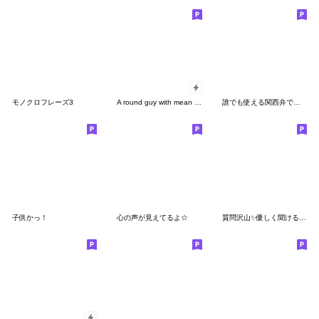
モノクロフレーズ3
A round guy with mean eyes. No lines.
誰でも使える関西弁でお気遣いスタンプだよ
子供かっ！
心の声が見えてるよ☆
質問沢山✨優しく聞ける毎日のスタンプ