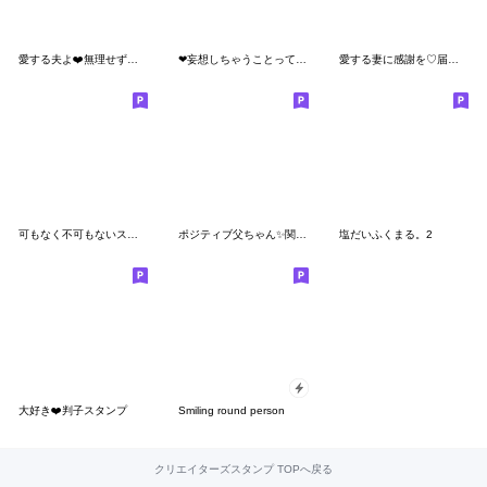
愛する夫よ❤️無理せず頑張ってね関西弁
❤妄想しちゃうことってあるよね❤
愛する妻に感謝を♡届ける関西弁
可もなく不可もないスタンプです。ネット
ポジティブ父ちゃん✨関西弁
塩だいふくまる。2
大好き❤️判子スタンプ
Smiling round person
クリエイターズスタンプ TOPへ戻る