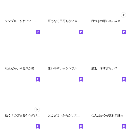
シンプル・かわいい・１年中使える☆棒人間
可もなく不可もないスタンプです。怠惰
目つきの悪い丸い人オノマトペ
なんだか、やる気が出ないんだ・・・
使いやすい☆シンプルフェイス☆
最近、暑すぎない？
動く！のびまる6 ☆ダジャレ
おふざけ・からかいスタンプ☆
なんだか心が疲れ気味☆