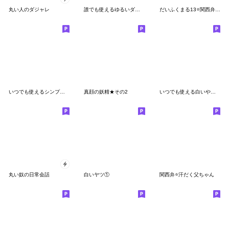
丸い人のダジャレ
誰でも使えるゆるいダジャレスタンプだよ
だいふくまる13⭐️関西弁で紳士
いつでも使えるシンプルさん2☆
真顔の妖精★その2
いつでも使える白いやつ【吹き出し】
丸い奴の日常会話
白いヤツ①
関西弁⭐️汗だく父ちゃん