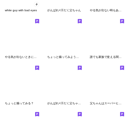
white guy with bad eyes
がんばれ⭐️汗だく父ちゃん
やる気が出ない時もあるよね☆
やる気が出ないときに使うスタンプ☆
ちょっと煽ってみようかな。
誰でも家族で使える関西弁スタンプだよ
ちょっと煽ってみる？
がんばれ⭐️汗だく父ちゃん２
父ちゃんはスーパーヒーロー⭐️