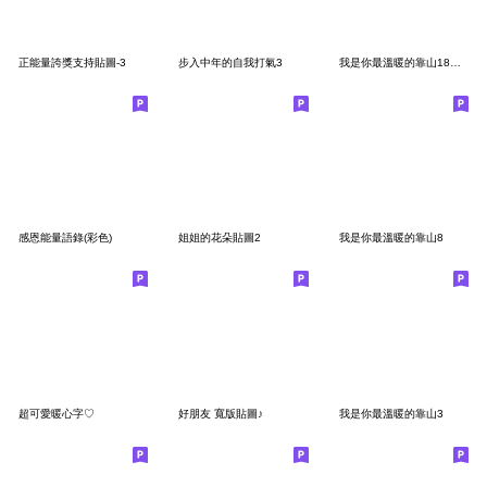
正能量誇獎支持貼圖-3
步入中年的自我打氣3
我是你最溫暖的靠山18新的一年繼續給您溫暖
感恩能量語錄(彩色)
姐姐的花朵貼圖2
我是你最溫暖的靠山8
超可愛暖心字♡
好朋友 寬版貼圖♪
我是你最溫暖的靠山3