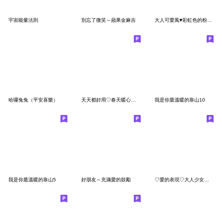
宇宙能量法則
別忘了微笑～蘋果金麻吉
大人可愛風♥彩虹色的粉彩禮貌用語
哈囉兔兔（平安喜樂）
天天都好用♡春天暖心日常
我是你最溫暖的靠山10
我是你最溫暖的靠山5
好朋友～充滿愛的鼓勵
♡愛的表現♡大人少女風♡【靜態】