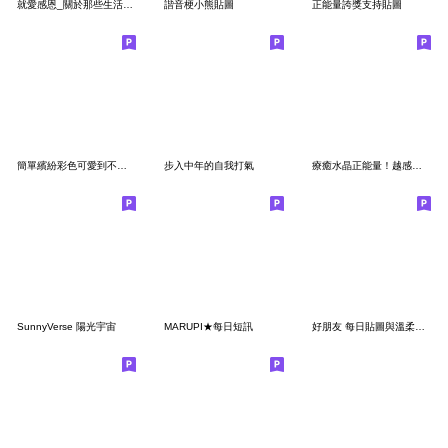
就愛感恩_關於那些生活小事
諧音梗小熊貼圖
正能量誇獎支持貼圖
簡單繽紛彩色可愛到不行!小貼圖1
步入中年的自我打氣
療癒水晶正能量！越感恩越幸運～～～
SunnyVerse 陽光宇宙
MARUPI★每日短訊
好朋友 每日貼圖與溫柔的話