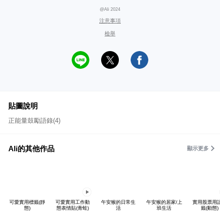
@Ali 2024
注意事項
檢舉
貼圖說明
正能量鼓勵語錄(4)
Ali的其他作品
顯示更多
可愛實用標籤(靜
可愛實用工作動
午安猴的日常生
午安猴的居家/上
實用股票用
態)
態表情貼(青蛙)
活
班生活
籤(動態)