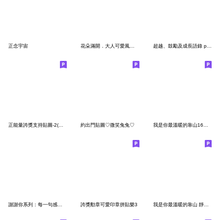
正念宇宙
花朵滿開．大人可愛風的問候2
超越、鼓勵及成長語錄 part10
正能量誇獎支持貼圖-2(修正版)
約出門貼圖♡微笑兔兔♡
我是你最溫暖的靠山16給你一點鼓勵
謝謝你系列：每一句感謝都是我的心意
誇獎勳章可愛印章拼貼樂3
我是你最溫暖的靠山 靜態小貼圖!3-1