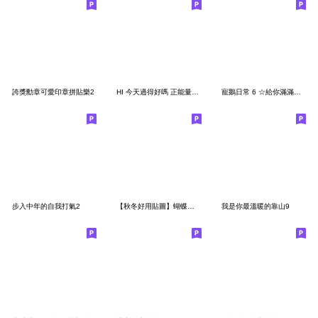
誇獎勳章可愛印章拼貼樂2
HI 今天過得好嗎 正能量誇誇群5 省空間
寵鵝日常 6 ☆給你滿滿情緒價值☆
步入中年的自我打氣2
【秋冬好用貼圖】蝴蝶結小兔
我是你最溫暖的靠山9