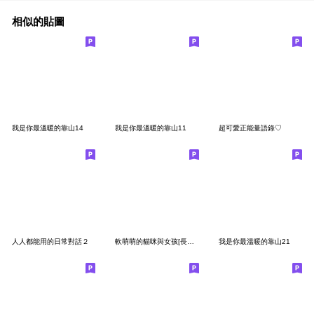
相似的貼圖
我是你最溫暖的靠山14
我是你最溫暖的靠山11
超可愛正能量語錄♡
人人都能用的日常對話２
軟萌萌的貓咪與女孩[長文禮貌貼圖]
我是你最溫暖的靠山21