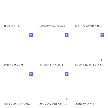
ゆいちゃん_1
ほのぼの犬ぽんちゃん3
ぱんくろうの梅雨と夏（エネルギー低め）
寿司パンダンミニ
光子のパクり？パンダシリーズ３
ぽっちゃりパンダンミニ2
光子のパクり？パンダシリーズ２
ポップアップ♪ぱんだこった
上野に春がきた！