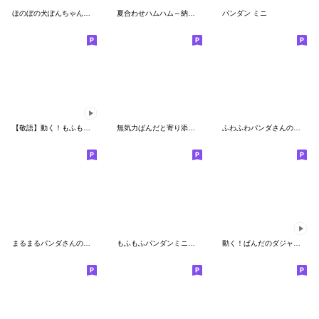
ほのぼの犬ぽんちゃん【修正版】
夏合わせハムハム～納涼～
パンダン ミニ
【敬語】動く！もふもふパンダンミニ
無気力ぱんだと寄り添うくまさん 2
ふわふわパンダさんのスタンプ3
まるまるパンダさんのスタンプ2
もふもふパンダンミニ【LINEスタンプの日】
動く！ぱんだのダジャレ☆スタンプ