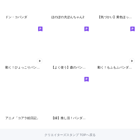
ドン・コパンダ
ほのぼの犬ぽんちゃん2
【気づかい】黄色ほっぺのしろくまさん
動く！ひょっこりパンダンミニ
【よく使う】森のパンダ（修正版）
動く！もふもふパンダン ミニ
アニメ「コアラ絵日記」
【緑】推し活！パンダンミニ
クリエイターズスタンプ TOPへ戻る