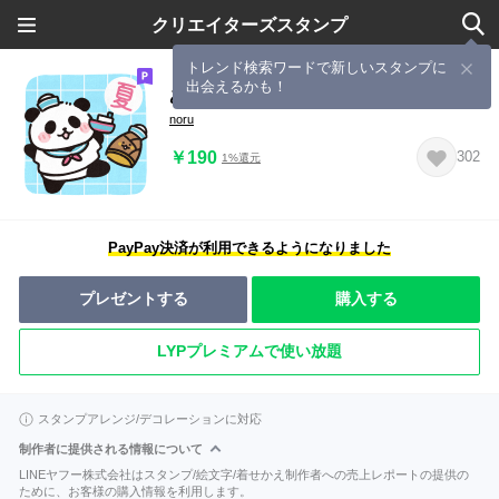
クリエイターズスタンプ
トレンド検索ワードで新しいスタンプに
出会えるかも！
あまパンの夏
noru
￥190
302
1%還元
PayPay決済が利用できるようになりました
プレゼントする
購入する
LYPプレミアムで使い放題
スタンプアレンジ/デコレーションに対応
制作者に提供される情報について
LINEヤフー株式会社はスタンプ/絵文字/着せかえ制作者への売上レポートの提供の
ために、お客様の購入情報を利用します。