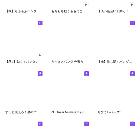
【秋】もふもふパンダンミニ
もちもち動くももねこちゃん17
【淡い色合い】動く！パンダンミニ
【秋2】動く！パンダンミニ
うさぎとパンダ 色素うすめ
【赤】推し活！パンダンミニ
ずっと使える！夏のパンダ
ZOOm in Animalsジャイアントパンダ 改訂版
ちびこいパンダ2