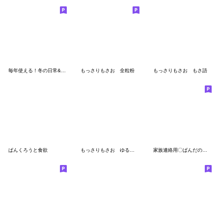
毎年使える！冬の日常&あけおめパンダ
もっさりもさお 全粒粉
もっさりもさお もさ語
ぱんくろうと食欲
もっさりもさお ゆる〜いお返事
家族連絡用〇ぱんだのスタンプ４