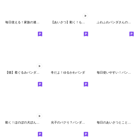
毎日使える！家族の連絡パンダ
【あいさつ】動く！もふもふパンダンミニ
ふわふわパンダさんのスタンプ
【猫】着ぐるみパンダンミニ
冬だよ！ゆるかわパンダ
毎日使いやすい！パンダさんのスタンプ2
動く！ほのぼの犬ぽんちゃん
光子のパクり？パンダシリーズ
毎日のあいさつとことば パンダのどすん