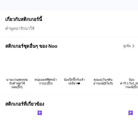
เกี่ยวกับสติกเกอร์นี้
คำพูดน่ารักน่าใช้
สติกเกอร์ชุดอื่นๆ ของ Noo
ดูเพิ่ม
นายแว่นสุดหล่อ
หนุ่มออฟฟิศหน้า
น้องปุ๊กปิ๊กกับเจ้า
คุณแม่วันๆพัน
น้อง
กับคำพูดใช้
กวน1(บิ๊ก)
เหมียว❤️
อารมณ์(อิโมจิ)
คากิ:1วัน1,
บ่อย(บิ๊ก)
ารมณ์(บิ๊ก
สติกเกอร์ที่เกี่ยวข้อง