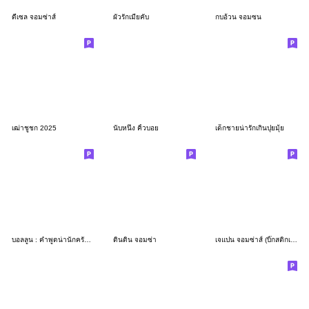
ดีเซล จอมซ่าส์
ผัวรักเมียคับ
กบอ้วน จอมซน
เฒ่าชูชก 2025
นับหนึ่ง คิ้วบอย
เด็กชายน่ารักเกินปุยมุ้ย
บอลลูน : คำพูดน่านักครับ 3D
ดินดิน จอมซ่า
เจแปน จอมซ่าส์ (บิ๊กสติกเกอร์)