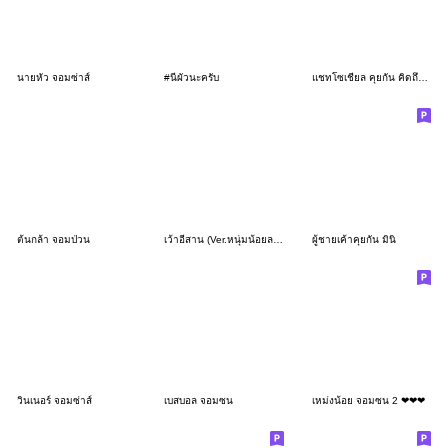
นายหัว จอมซ่าส์
#นี่ผัวนะครับ
แชทโซเชียล คุยกัน คิดถึงบ่อย
ต้นกล้า จอมป่วน
เว้าอีสาน (Ver.หนุ่มน้อยลายพราง)
ผู้ชายเค้าคุยกัน มินิ
วินเนอร์ จอมซ่าส์
เบสบอล จอมซน
เหม่งน้อย จอมซน 2 ❤❤❤