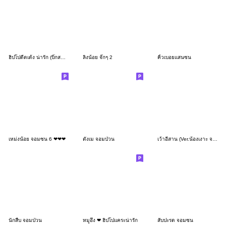
ฮิปโปดีดเด้ง น่ารัก (บิ๊กสติกเกอร์)
ลิงน้อย จั๊กๆ 2
คิ้วเบอยแสนซน
เหม่งน้อย จอมซน 6 ❤❤❤
ตังเม จอมป่วน
เว้าอีสาน (Ver.น้องเงาะ จอมซน)
นักสืบ จอมป่วน
หมูอึ่ง ❤ ฮิปโปแคระน่ารัก
สับปะรด จอมซน