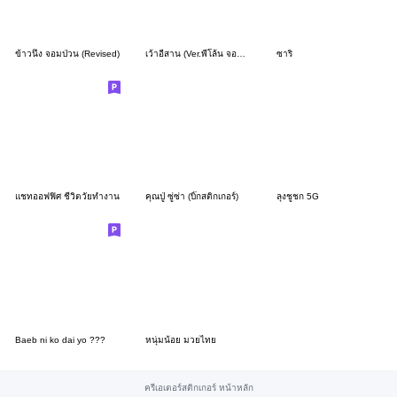
ข้าวนึ่ง จอมป่วน (Revised)
เว้าอีสาน (Ver.พี่โล้น จอมซ่า)
ซาริ
แชทออฟฟิศ ชีวิตวัยทำงาน
คุณปู่ ซู่ซ่า (บิ๊กสติกเกอร์)
ลุงชูชก 5G
Baeb ni ko dai yo ???
หนุ่มน้อย มวยไทย
ครีเอเตอร์สติกเกอร์ หน้าหลัก