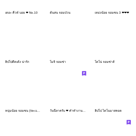
เดอะ คิ้วท์ บอย ❤ No.10
ต้นสน จอมป่วน
เหม่งน้อย จอมซน 3 ❤❤❤
ฮิปโปดีดเด้ง น่ารัก
โมจิ จอมซ่า
โตโน่ จอมซ่าส์
หนุ่มน้อย จอมซน (Ver.แทนไท จอมซ่า)
วันนี้ลาครับ ❤ คำทำงานน่ารักใช้บ่อยๆ
ฮิปโป ไดโนมาสคอต