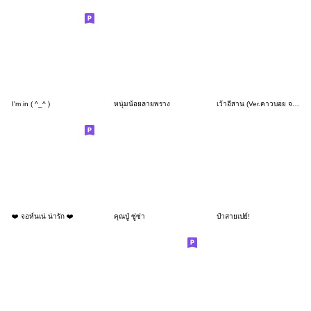
I'm in ( ^_^ )
หนุ่มน้อยลายพราง
เว้าอีสาน (Ver.คาวบอย จอมซ่าส์)
❤️ จอห์นเน่ น่ารัก ❤️
คุณปู่ ซู่ซ่า
ป๋าสายเปย์!