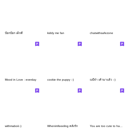
บ๊อกบ๊อก เด็กดี
kiddy me fan
chatwithsafezone
Mood in Love : everday
cookie the puppy :-)
เบบี๋จ๋า เค้ามาแล้ว :-)
withmaboii:-)
Whenimfeeeling คลั่งรัก
You are too cute to handle | SUSUDUMDUM