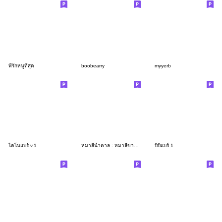
พี่รักหนูที่สุด
boobearry
myyerb
ไดโนแบร์ v.1
หมาสีน้ำตาล : หมาสีขาว V4
บิบิแบร์ 1