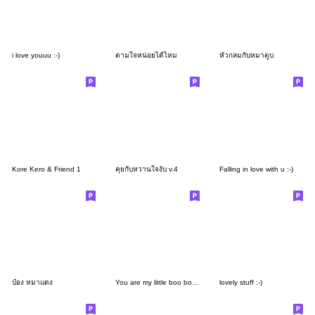
i love youuu :-)
ตามใจหน่อยได้ไหม
หัวกลมกับหมาตูบ
Kore Kero & Friend 1
คุยกับหวานใจงับ v.4
Falling in love with u :-)
ป๋อง หมาแดง
You are my little boo boo | SUSUDUMDUM
lovely stuff :-)