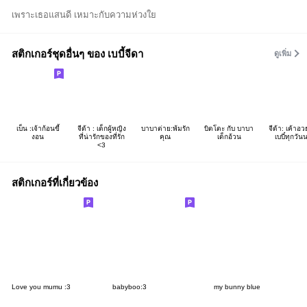
เพราะเธอแสนดี เหมาะกับความห่วงใย
สติกเกอร์ชุดอื่นๆ ของ เบบี้จีดา
ดูเพิ่ม
เบ็น :เจ้าก้อนขี้
จีด้า : เด็กผู้หญิง
บาบาต่าย:พ้มรัก
บิตโตะ กับ บาบา
จีด้า: เค้าอ
งอน
ที่น่ารักของที่รัก
คุณ
เด็กอ้วน
เบบี๋ทุกวัน
<3
สติกเกอร์ที่เกี่ยวข้อง
Love you mumu :3
babyboo:3
my bunny blue