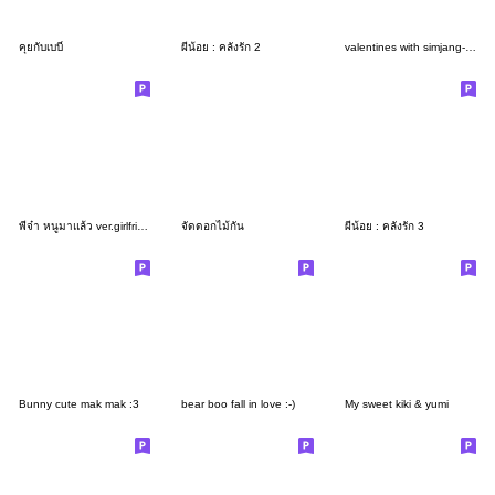
คุยกับเบบี๋
ผีน้อย : คลั่งรัก 2
valentines with simjang-simjang
พี่จ๋า หนูมาแล้ว ver.girlfriend :-)
จัดดอกไม้กัน
ผีน้อย : คลั่งรัก 3
Bunny cute mak mak :3
bear boo fall in love :-)
My sweet kiki & yumi