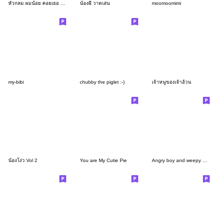
หัวกลม ผมน้อย คอยเธอ 3 (love you)
น้องผี วาดเล่น
moomoomimi
my-bibi
chubby the piglet :-)
เจ้าหนูของเจ้าอ้วน
น้องโง่ว Vol 2
You are My Cutie Pie
Angry boy and weepy girl :-)