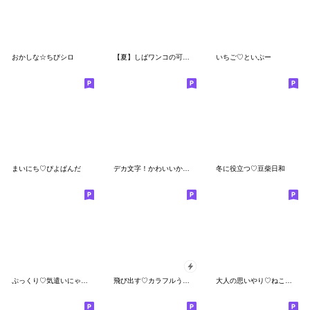
おかしな☆ちびシロ
【夏】しばワンコの可愛いスタンプ
いちご♡といぷー
まいにち♡ぴよぱんだ
デカ文字！かわいいかまってチビ柴 その6
冬に役立つ♡豆柴日和
ぷっくり♡気遣いにゃんこ
飛び出す♡カラフルうさぎのほいっぷ
大人の思いやり♡ねこねこにゃんこ