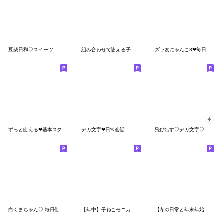
豆柴日和♡スイーツ
組み合わせて使える子ねこモニカのスタンプ
ズッ友にゃんこ3❤毎日使える
ずっと使える❤基本スタンプ
デカ文字❤日常会話
飛び出す♡デカ文字♡キャラ大集合
白くまちゃん♡ 毎日使えるスタンプ
【年中】子ねこモニカのかわいいスタンプ02
【冬の日常と年末年始♡うさぎとにゃんこ】