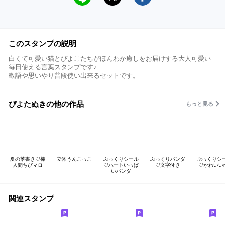
このスタンプの説明
白くて可愛い猫とぴよこたちがほんわか癒しをお届けする大人可愛い
毎日使える言葉スタンプです♪
敬語や思いやり普段使い出来るセットです。
ぴよたぬきの他の作品
もっと見る
夏の落書き♡棒
立体うんこっこ
ぷっくりシール
ぷっくりパンダ
ぷっくりシ
人間ちびマロ
♡ハートいっぱ
♡文字付き
♡かわいいm
いパンダ
関連スタンプ