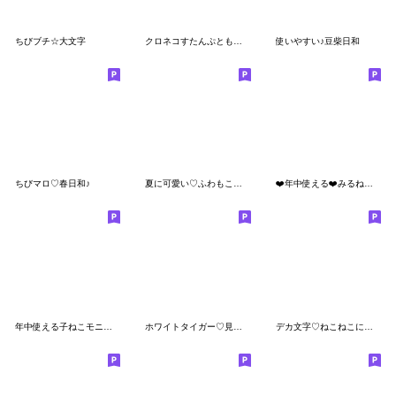
ちびブチ☆大文字
クロネコすたんぷともちっぺ☆太文字
使いやすい♪豆柴日和
ちびマロ♡春日和♪
夏に可愛い♡ふわもこといぷー
❤️年中使える❤️みるねこ❤️
年中使える子ねこモニカのかわいいスタンプ
ホワイトタイガー♡見やすいデカ文字
デカ文字♡ねこねこにゃんこ