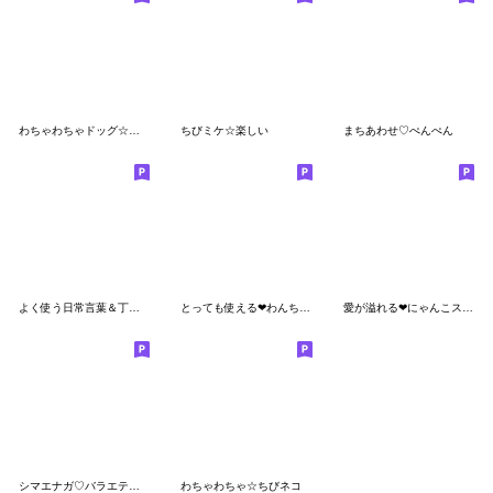
わちゃわちゃドッグ☆待ち合わせ
ちびミケ☆楽しい
まちあわせ♡ぺんぺん
よく使う日常言葉＆丁寧言葉
とっても使える❤わんちゃん
愛が溢れる❤にゃんこスタンプ
シマエナガ♡バラエティmix
わちゃわちゃ☆ちびネコ