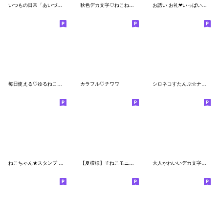
いつもの日常「あいづち」スタンプ
秋色デカ文字♡ねこねこにゃんこ
お誘い お礼❤いっぱい感情❤いぬVer33
毎日使える♡ゆるねこ【デカ文字】
カラフル♡チワワ
シロネコすたんぷ☆ナチュラルガーリー
ねこちゃん★スタンプ 秋冬
【夏模様】子ねこモニカの長文敬語スタンプ
大人かわいいデカ文字♡ねこねこにゃんこ