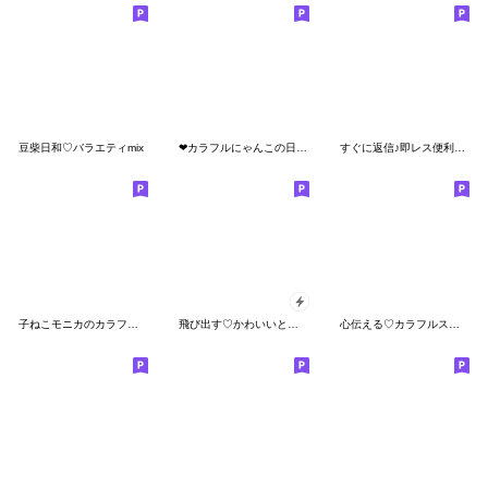
豆柴日和♡バラエティmix
❤カラフルにゃんこの日常スタンプ❤
すぐに返信♪即レス便利#にゃあすけ2
子ねこモニカのカラフル秋色スタンプ
飛び出す♡かわいいといぷー
心伝える♡カラフルスタンプ