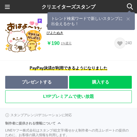
クリエイターズスタンプ
トレンド検索ワードで新しいスタンプに
出会えるかも！
毎日使える♡ねこねこにゃんこ
ぴよたぬき
￥190
240
1%還元
PayPay決済が利用できるようになりました
プレゼントする
購入する
LYPプレミアムで使い放題
スタンプアレンジ/デコレーションに対応
制作者に提供される情報について
LINEヤフー株式会社はスタンプ/絵文字/着せかえ制作者への売上レポートの提供の
ために、お客様の購入情報を利用します。