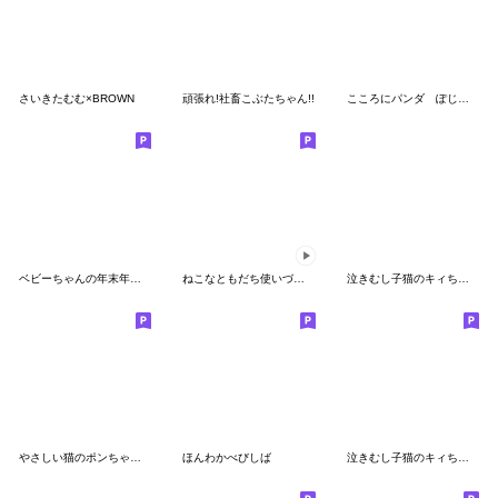
さいきたむむ×BROWN
頑張れ!社畜こぶたちゃん!!
こころにパンダ ぽじてぃぶ
ベビーちゃんの年末年始スタンプRe
ねこなともだち使いづらくて面白い
泣きむし子猫のキィちゃん夏
やさしい猫のポンちゃん ３
ほんわかべびしば
泣きむし子猫のキィちゃん