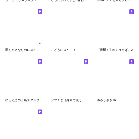
動く♬となりのにゃんこ♡クリーム ４
こどもにゃんこ 7
【復活！】ゆるうさぎ。2
ゆるぬこの万能スタンプ
デブくま（身内で使うおデブ）
ゆるうさぎ16