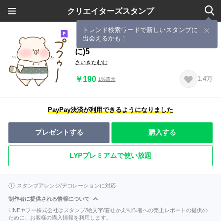
クリエイターズスタンプ
トレンド検索ワードで新しいスタンプに
出会えるかも！
ともだちはくま(イラストがスタンプ
に)5
さいきたむむ
￥190
1.4万
1%還元
PayPay決済が利用できるようになりました
プレゼントする
購入する
LYPプレミアムで使い放題
スタンプアレンジ/デコレーションに対応
制作者に提供される情報について
LINEヤフー株式会社はスタンプ/絵文字/着せかえ制作者への売上レポートの提供の
ために、お客様の購入情報を利用します。