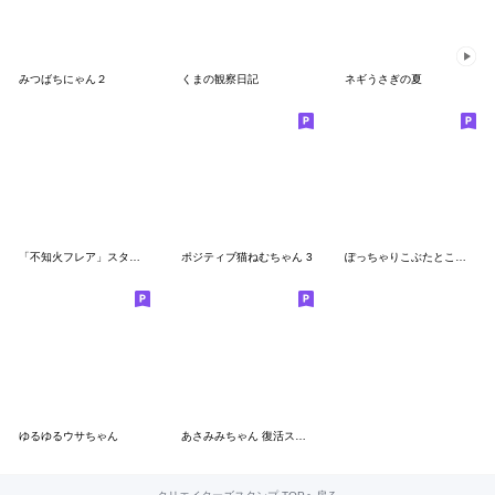
みつばちにゃん２
くまの観察日記
ネギうさぎの夏
「不知火フレア」スタンプVol.2
ポジティブ猫ねむちゃん 3
ぽっちゃりこぶたとことりの仲良し日記
ゆるゆるウサちゃん
あさみみちゃん 復活スタンプ 1