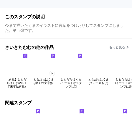
このスタンプの説明
今まで描いたくまのイラストに言葉をつけたりしてスタンプにしまし
た。第五弾です。
さいきたむむの他の作品
もっと見る
【再販】ともだ
ともだちはくま
ともだちはくま
ともだちはくま
ともだちは
ちはくま(2021
((動く絵文字))2
(イラストがスタ
(ゆるデカもじ)
(イラストが
年末年始再販)
ンプに)3
ンプに)6
関連スタンプ