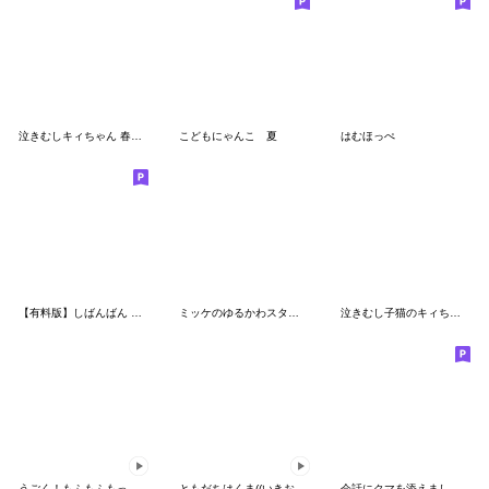
泣きむしキィちゃん 春ふわスタンプ
こどもにゃんこ 夏
はむほっぺ
【有料版】しばんばん コラボ 2
ミッケのゆるかわスタンプ
泣きむし子猫のキィちゃん 2
うごく！もふもふもっふるくん その2
ともだちはくま((いきおい))
会話にクマを添えましょう【クマさん16】