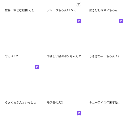
世界一幸せな動物 くわらびー
ジャージちゃん17.5（カスタム）
泣きむし猫キィちゃんとお友だち
ワカメ！2
やさしい猫のポンちゃん 2
うさぎのムーちゃん 4 (まいにち)
うさくまさんといっしょ
モフ缶の犬2
キューライス年末年始スタンプ