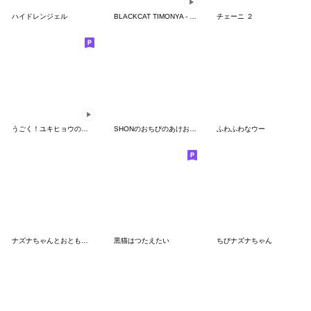
ハイドレンジェル
BLACKCAT TIMONYA - Spoiled Mode
チェーニ ２
うごく！ユキヒョウのふわふわスタンプ
SHONのおちびのあけおめスタンプ2024復刻
ふわふわなウー
ナズナちゃんとおともだち２
黒猫はつたえたい
ちびナズナちゃん