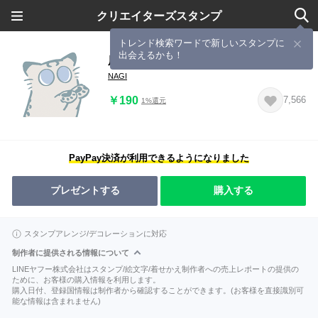
クリエイターズスタンプ
トレンド検索ワードで新しいスタンプに
出会えるかも！
凪：ユキヒョウ
NAGI
￥190
7,566
1%還元
PayPay決済が利用できるようになりました
プレゼントする
購入する
スタンプアレンジ/デコレーションに対応
制作者に提供される情報について
LINEヤフー株式会社はスタンプ/絵文字/着せかえ制作者への売上レポートの提供の
ために、お客様の購入情報を利用します。
購入日付、登録国情報は制作者から確認することができます。(お客様を直接識別可
能な情報は含まれません)