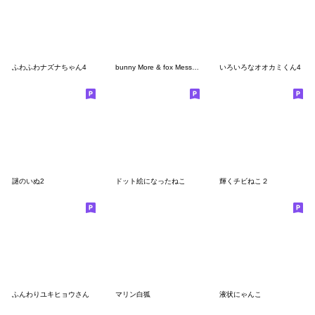
ふわふわナズナちゃん4
bunny More & fox Mess furry couple
いろいろなオオカミくん4
謎のいぬ2
ドット絵になったねこ
輝くチビねこ２
ふんわりユキヒョウさん
マリン白狐
液状にゃんこ