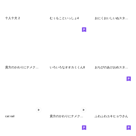
十人十犬 2
むぅもこといっしょ4
おにくおいしいぬスタンプ ハードボイルド
貴方のかわりにナメクジネコ【OTAKU】
いろいろなオオカミくん8
おちびのあけおめスタンプ 2021/2022復刻
cat rail
貴方のかわりにナメクジネコ【GROOVY】
ふわふわユキヒョウさん