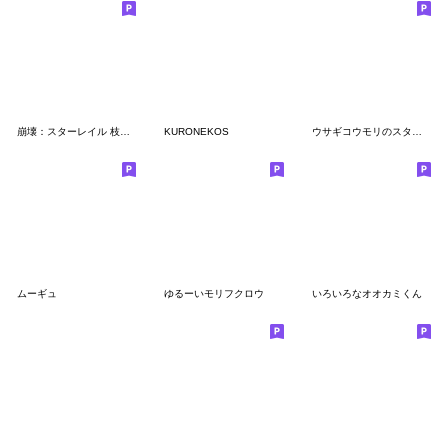
崩壊：スターレイル 枝垂 チビ ステッカー
KURONEKOS
ウサギコウモリのスタンプ 2
ムーギュ
ゆるーいモリフクロウ
いろいろなオオカミくん