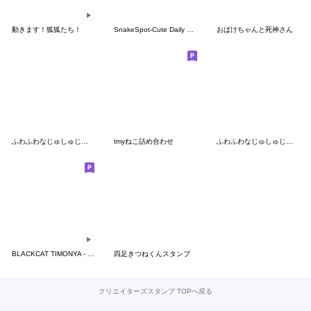
動きます！狐狐たち！
SnakeSpot-Cute Daily Life 02
おばけちゃんと死神さん
ふわふわなじゅしゅじゅミックス
tmyねこ詰め合わせ
ふわふわなじゅしゅじゅミックス2
BLACKCAT TIMONYA - So Black, So Cute
四足きつねくんスタンプ
クリエイターズスタンプ TOPへ戻る