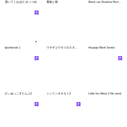
憑いてくおばけ みっつめ
看板と猫
Black cat Shadow Revised Version-no word
lipufriends 1
ウサギコウモリのスタンプ
Huapipi Work Series
ひぃぬっこすたんぷ2
シンリンオオカミ3
Little fox Mess 2-No word