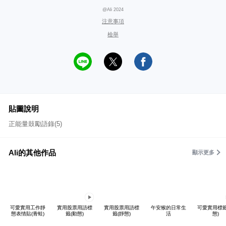
@Ali 2024
注意事項
檢舉
貼圖說明
正能量鼓勵語錄(5)
Ali的其他作品
顯示更多
可愛實用工作靜
實用股票用語標
實用股票用語標
午安猴的日常生
可愛實用標籤
態表情貼(青蛙)
籤(動態)
籤(靜態)
活
態)