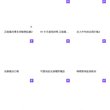
正能量誇獎支持動態貼圖2
HI 今天過得好嗎 正能量誇誇群5 省空間
步入中年的自我打氣3
先療癒自己喔
可愛俏皮女孩嘴對嘴說
嗚哩熊有點喜歡你