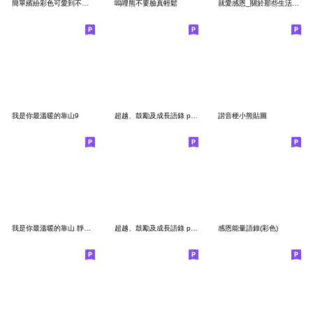
簡單繽紛彩色可愛到不行!小貼圖1
嗚哩熊不要臉真輕鬆
就愛感恩_關於那些生活小事
我是你最溫暖的靠山9
超越、鼓勵及成長語錄 part3
諧音梗小熊貼圖
我是你最溫暖的靠山 靜態小貼圖!3-1
超越、鼓勵及成長語錄 part10
感恩能量語錄(彩色)