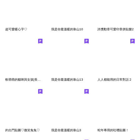
超可愛暖心字♡
我是你最溫暖的靠山10
誇獎勳章可愛印章拼貼樂2
軟萌萌的貓咪與女孩[長文禮貌貼圖]
我是你最溫暖的靠山13
人人都能用的日常對話２
約出門貼圖♡微笑兔兔♡
我是你最溫暖的靠山3
蛇年專用的吐嘈貼圖！