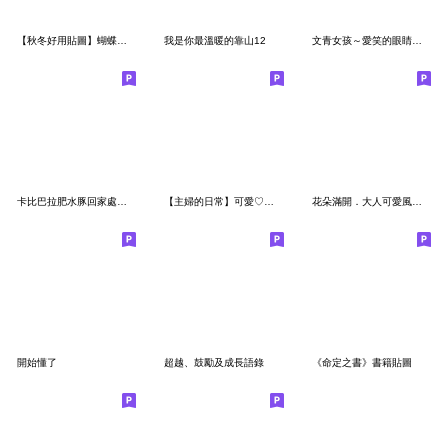
【秋冬好用貼圖】蝴蝶結小兔
我是你最溫暖的靠山12
文青女孩～愛笑的眼睛～願你喜樂（無文字）
卡比巴拉肥水豚回家處理你
【主婦的日常】可愛♡姐姐
花朵滿開．大人可愛風的問候2
開始懂了
超越、鼓勵及成長語錄
《命定之書》書籍貼圖