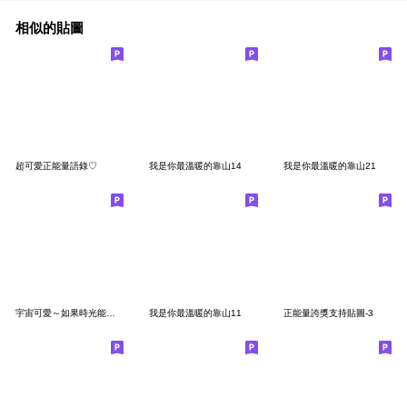
相似的貼圖
超可愛正能量語錄♡
我是你最溫暖的靠山14
我是你最溫暖的靠山21
宇宙可愛～如果時光能倒流
我是你最溫暖的靠山11
正能量誇獎支持貼圖-3