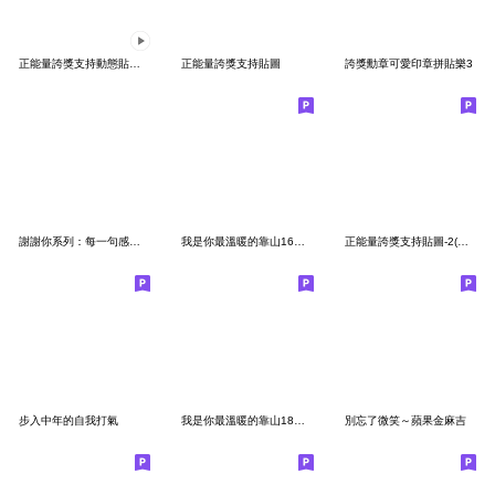
正能量誇獎支持動態貼圖-動起來啦
正能量誇獎支持貼圖
誇獎勳章可愛印章拼貼樂3
謝謝你系列：每一句感謝都是我的心意
我是你最溫暖的靠山16給你一點鼓勵
正能量誇獎支持貼圖-2(修正版)
步入中年的自我打氣
我是你最溫暖的靠山18新的一年繼續給您溫暖
別忘了微笑～蘋果金麻吉