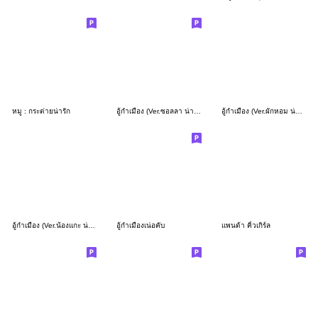
หมู : กระต่ายน่ารัก
อู้กำเมือง (Ver.ซอลลา น่ารัก)
อู้กำเมือง (Ver.ผักหอม น่ารัก)
อู้กำเมือง (Ver.น้องแกะ น่ารัก)
อู้กำเมืองเน่อคับ
แพนด้า คิ้วเกิร์ล