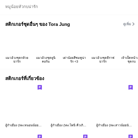
หมูน้อยหัวกบน่ารัก
สติกเกอร์ชุดอื่นๆ ของ Tora Jung
ดูเพิ่ม
แมวอ้วงชุดกล้วย
แมวอ้วงชุดยูนิ
เต่าน้อยสีชมพูน่า
แมวอ้วงชุดยีราฟ
เจ้าเป็ดหน้าง
น่ารัก
คอร์น
รัก <3
น่ารัก
ชุดกบ
สติกเกอร์ที่เกี่ยวข้อง
อู้กำเมือง (Ver.หนอนน้อย จอมซน)
อู้กำเมือง (Ver.โพนี่ คิ้วเกิร์ล)
อู้กำเมือง (Ver.สาวน้อยนักสืบ)