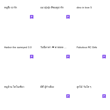
หมูผึ้ง น่ารัก
แมวอุ๋งอุ๋ง สีชมพูน่ารัก
dino in love 5
Harbor the samoyed 3.0
วันนี้ลาค่า ❤ พาสเทล คำทำงานน่ารัก
Fabulous RC Girls
หมูอ้วน ไดโนเขียว
มีดี้ อู้กำเมือง
ลูกไม้ วันใส ๆ