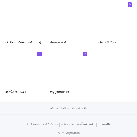
เว้าอีสาน (Ver.แฮนซั่มบอย)
ผักหอม น่ารัก
น่ารักแค่กับบี๋นะ
แป้งน้ำ ของแทร่
หมูลูกกบน่ารัก
ครีเอเตอร์สติกเกอร์ หน้าหลัก
|
|
ข้อกำหนดการใช้บริการ
นโยบายความเป็นส่วนตัว
ช่วยเหลือ
©
LY Corporation