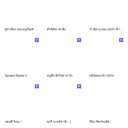
อู้กำเมือง (Ver.หนูก๊อตจิ จอมแก่น)
ดั๊กกี้ด๊อก ตัวตึง
เว้าอีสาน (Ver.แป้งร่ำ คิ้วเกิร์ล)
Spoiled Rabbit 4
หมูดึ้บ ฮิปโปซ่าน่ารัก
หมีน้อยน่ารัก 100%
แคนดี้ รักนะ !
คุกกี้ มะหมีน่ารัก : )
เจี๊ยบ ชิคเก้นเลิฟ