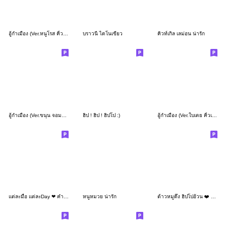
อู้กำเมือง (Ver.หนูโรส คิ้วเกิร์ล)
บราวนี่ ไดโนเขียว
คิวท์เกิล เลม่อน น่ารัก
อู้กำเมือง (Ver.ขนุน จอมแก่น)
ฮิป ! ฮิป ! ฮิปโป :)
อู้กำเมือง (Ver.ใบเตย คิ้วเกิร์ล)
แต่ละมื้อ แต่ละDay ❤ คำทำงานพาสเทลน่ารัก
หนูหมวย น่ารัก
ต้าวหมูดึ๋ง ฮิปโปอ้วน ❤️ น่ารัก 4