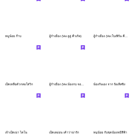
หมูน้อย ก๊าบ
อู้กำเมือง (Ver.ลูลู่ คิ้วเกิล)
อู้กำเมือง (Ver.ใบเฟิร์น คิ้วเกิร์ล)
เป็ดเหลือตัวกลมใส่วิก
อู้กำเมือง (Ver.น้องกบ จอมซน)
น้องกันเอง จาก นิ่มลีสซิ่ง
เจ้าเป็ดเน่า ไดโน
เป็ดเลม่อน เค้าว่าน่ารัก
หมูน้อย กับชุดน้องหมีสีฟ้า