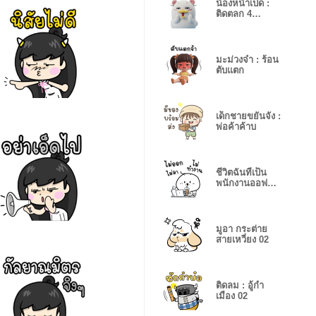
น้องหน้าเป็ด :
ติดตลก 4
(รำคาญ)
มะม่วงจ๋า : ร้อน
ตับแตก
เด็กชายขยันจัง :
พ่อค้าค้าบ
ชีวิตฉันที่เป็น
พนักงานออฟฟิส
03
มูอา กระต่าย
สายเหวี่ยง 02
ติดลม : อู้กำ
เมือง 02