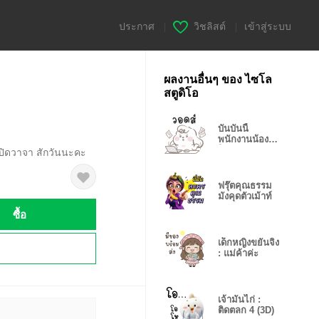
ประกาศ
|
วิชลิสต์
|
เข้าสู่ระบบ
ผลงานอื่นๆ ของ ไซโล
สตูดิโอ
บันบันนี้
พนักงานน้อง
ใหม่
 ปิดวาจา สักวันนะคะ
ฟรุ๊ตคุณธรรม
มังคุดตัวเม้าท์
ซื้อ
เด็กหญิงขยันจิง
!
: แม่ค้าค่ะ
เจ้ามันไก่ :
ติดตลก 4 (3D)