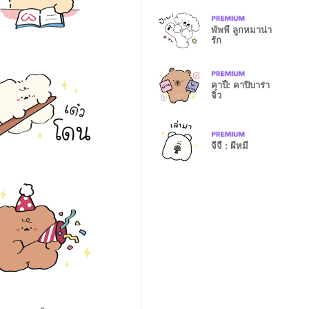
พัพพี้ ลูกหมาน่า
รัก
คาปี้: คาปิบาร่า
จิ๋ว
จีจี้ : ผีหมี