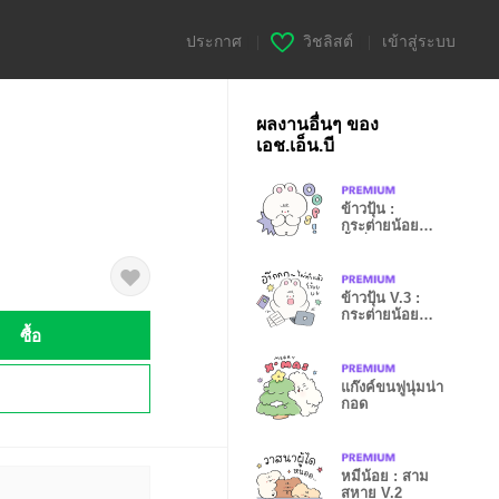
ประกาศ
|
วิชลิสต์
|
เข้าสู่ระบบ
ผลงานอื่นๆ ของ
เอช.เอ็น.บี
ข้าวปุ้น :
กระต่ายน้อย
จ้ำม่ำ V.2
ข้าวปุ้น V.3 :
กระต่ายน้อย
ซื้อ
ทำงาน
!
แก๊งค์ขนฟูนุ่มน่า
กอด
หมีน้อย : สาม
สหาย V.2