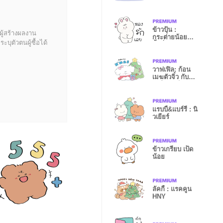
ข้าวปุ้น :
ผู้สร้างผลงาน
กระต่ายน้อย
บุตัวตนผู้ซื้อได้
จ้ำม่ำ
วาฟเฟิล: ก้อน
เมฆตัวจิ๋ว กับ
หัวใจดวงโต
แรบบี้&แบร์รี่ : นิ
วเยียร์
ข้าวเกรียบ เป็ด
น้อย
ลัคกี้ : แรคคูน
HNY