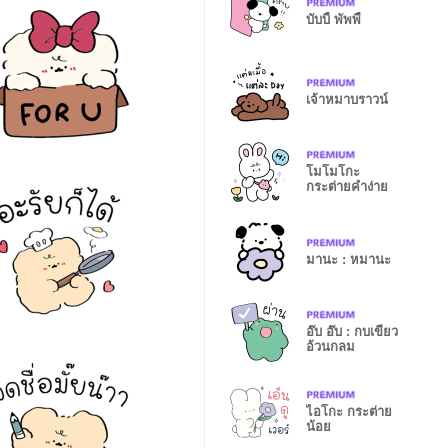
บับบี้ พัพพี้
เจ้าหมาบราวน์
โมโมโกะ
กระต่ายคำง่าย
มานะ : หมานะ
อ๊บ อ๊บ : กบเขียว
อ้วนกลม
ไอโกะ กระต่าย
น้อย