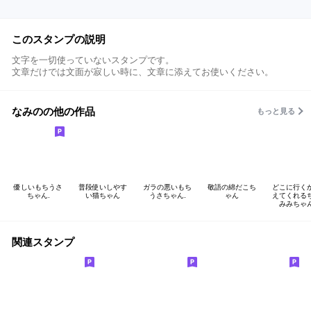
このスタンプの説明
文字を一切使っていないスタンプです。
文章だけでは文面が寂しい時に、文章に添えてお使いください。
なみのの他の作品
もっと見る
優しいもちうさ
普段使いしやす
ガラの悪いもち
敬語の綿だこち
どこに行く
ちゃん.
い猫ちゃん
うさちゃん.
ゃん
えてくれる
みみちゃ
関連スタンプ