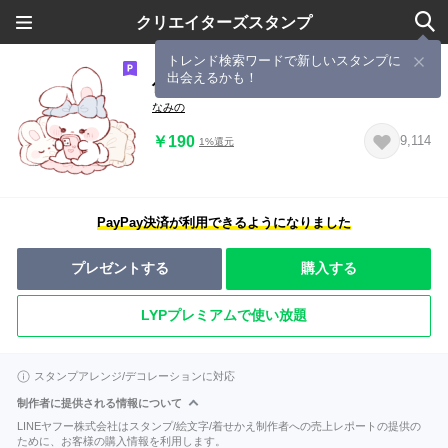
クリエイターズスタンプ
トレンド検索ワードで新しいスタンプに
出会えるかも！
仕草で伝えるうさぎちゃん
なみの
￥190
9,114
1%還元
PayPay決済が利用できるようになりました
プレゼントする
購入する
LYPプレミアムで使い放題
スタンプアレンジ/デコレーションに対応
制作者に提供される情報について
LINEヤフー株式会社はスタンプ/絵文字/着せかえ制作者への売上レポートの提供の
ために、お客様の購入情報を利用します。