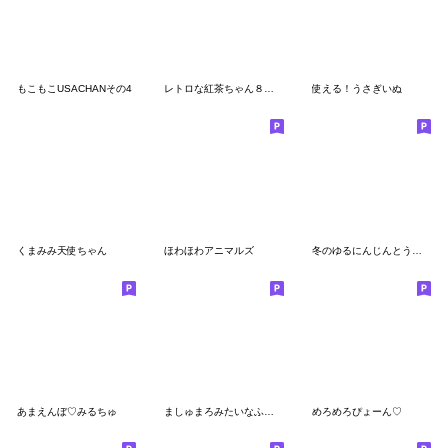
もこもこUSACHANその4
レトロな紅茶ちゃん８♡甘いリボン
使える！うさぎいぬ
くまみみ天使ちゃん
ほわほわアニマルズ
冬のゆるにんじんとうさぎのスタンプ
あまえんぼ♡みるちゅ
ましゅまろみたいなふわふわうさぎ
めろめろぴょーん♡