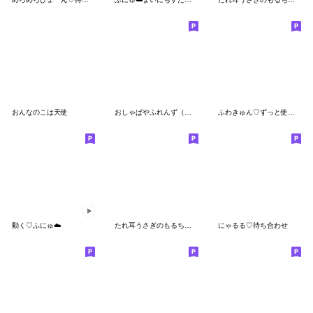
おんなのこは天使
おしゃぱやふれんず（働いてる人向け）
ふわきゅん♡ずっと使えるリアクション
動く♡ふにゅ☁️
たれ耳うさぎのもるちゃん敬語。
にゃるる♡待ち合わせ