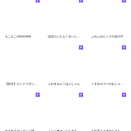
もこもこUSACHAN
ぽぽらにたん♡まいにちスタンプ
ふわふわピンクの女の子
【好き】ピンクリボンのゆるい子うさぎ
ふわきゅん♡ばぶしゃん
くすみカラーのおしゃぱやふれんず
めろめろぴょーん♡待ち合わせ
ふにゅ︎︎☁️まいにちすたんぷ
たれ耳うさぎのもるちゃん。9