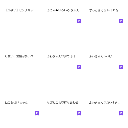
【小さい】ピンクリボンのゆるいこねこ
ふにゅ︎︎☁️いろいろ きぶん
ずっと使える レトロな紅茶ちゃん６
可愛い。愛嬌が多いウサギ!
ふわきゅん♡おでけけ
ふわきゅん♡べび
ねこおばけちゃん
ちびねこち♡待ち合わせ
ふわきゅん♡だいすきいっぱい