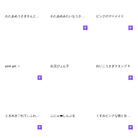
わたあめうさぎさんときゅるうさちゃん。
わたあめみたいなうさぎさんお正月（再販）
ピンクのマーメイド
pink girl .⋆
白玉ぴょん子
白いこうさぎスタンプ 5
ときめき♡れでぃふわきゅん
ふにゅ︎︎︎︎☁️しんぷる
くすみピンクな猫と女の子