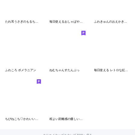
たれ耳うさぎのもるちゃんとひよこさん。
毎日使えるおしゃぱやふれんず
ふわきゅんのおえかき♡ネガティブ
ふわころ ポメラニアン
ねむちゃんすたんぷっ
毎日使える レトロな紅茶ちゃん９
ちびねこち♡かわいい敬語MIX
程よい距離感の優しいスタンプ