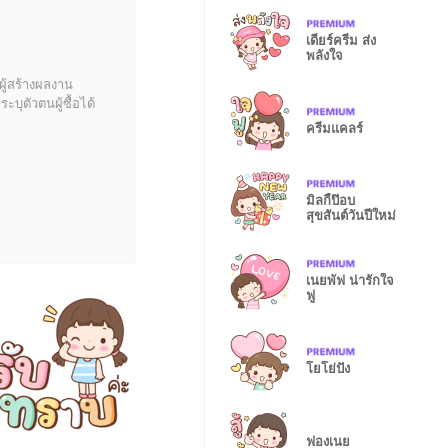
เดียร์ครีม ส่ง
พลังใจ
ผู้สร้างผลงาน
บุตัวตนผู้ซื้อได้
ครีมแคลร์
มิลกี้ป๊อบ
สุขสันต์วันปีใหม่
เนยพัฟ น่ารักใจ
ฟู
โยโย่ปัง
ฟองเนย