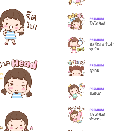
โกโก้พิงค์
มิลกี้ป๊อบ วีนฉ่ำ
ทุกวัน
ชูพาย
ปังมิ้นต์
โกโก้พิงค์
ทำงาน