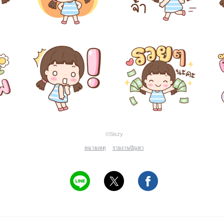
©Siszy
หมายเหตุ
รายงานปัญหา