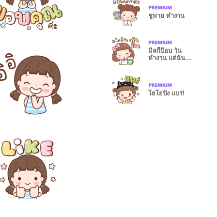
ชูพาย ทำงาน
มิลกี้ป๊อบ วัน
ทำงาน แต่ฉันขี้
เกียจ
โยโย่ปัง แบร่!