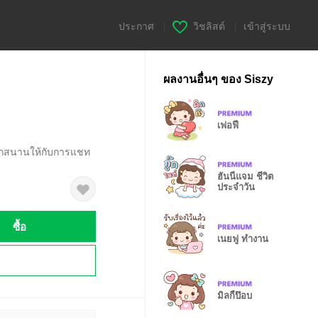
ประกาศ
|
วิชลิสต์
|
เข้าสู่ระบบ
ผลงานอื่นๆ ของ Siszy
เฟอฟี่
นุกสนานให้กับการแชท
ฮันนี่แจม ชีวิต
ประจำวัน
ซื้อ
เนยฟู ทำงาน
!
มิลกี้ป๊อบ