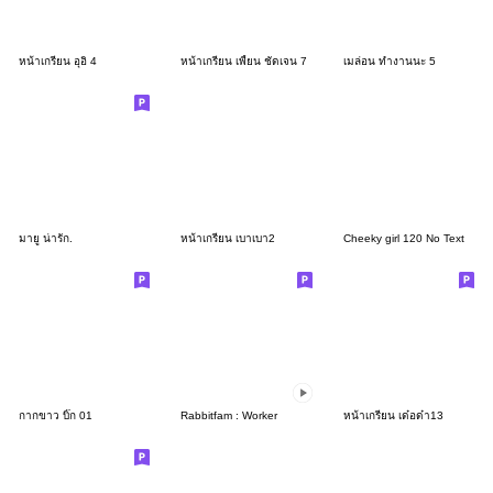
หน้าเกรียน อุอิ 4
หน้าเกรียน เพี้ยน ชัดเจน 7
เมล่อน ทำงานนะ 5
มายู น่ารัก.
หน้าเกรียน เบาเบา2
Cheeky girl 120 No Text
กากขาว บิ๊ก 01
Rabbitfam : Worker
หน้าเกรียน เด๋อด๋า13