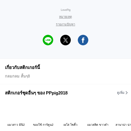
LovePig
หมายเหตุ
รายงานปัญหา
เกี่ยวกับสติกเกอร์นี้
กลมกลม สั้นๆ8
สติกเกอร์ชุดอื่นๆ ของ PPpig2018
ดูเพิ่ม
แมวสาว มินิ2
ของใช้ การ์ตูน2
เยโล่ โซคิ้ว
แมวสลิด ขาวดำ
ลานาน่า น่า