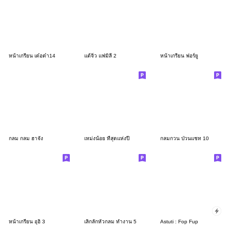
หน้าเกรียน เด๋อด๋า14
แต้จิ๋ว แฟมิลี่ 2
หน้าเกรียน ฟอร์ยู
กลม กลม ฮาจัง
เหม่งน้อย ที่สุดแห่งปี
กลมกวน ป่วนเเชท 10
หน้าเกรียน อุอิ 3
เลิ่กลั่กหัวกลม ทำงาน 5
Astuti : Fop Fup