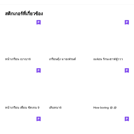
สติกเกอร์ที่เกี่ยวข้อง
หน้าเกรียน เบาเบา6
เกรียนดุ้ง มายเฟรนด์
เมล่อน รักนะฮาฟฟู่ววว
หน้าเกรียน เพี้ยน ชัดเจน 9
เส้นหนา6
How boring @.@