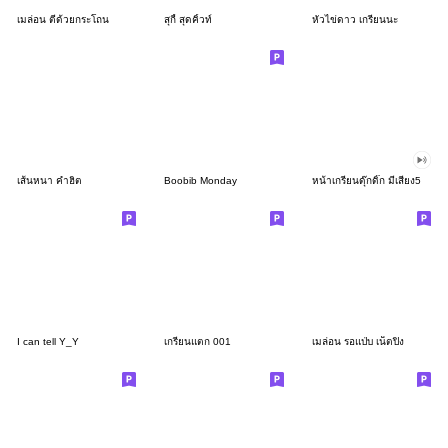
เมล่อน ตีด้วยกระโถน
สุกี้ สุดคิ้วท์
หัวไข่ดาว เกรียนนะ
เส้นหนา คำฮิต
Boobib Monday
หน้าเกรียนดุ๊กดิ๊ก มีเสียง5
I can tell Y_Y
เกรียนแตก 001
เมล่อน รอแป่บ เน็ตปิง