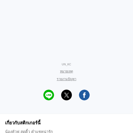
UN_KC
หมายเหตุ
รายงานปัญหา
เกี่ยวกับสติกเกอร์นี้
น้องหัวฟู สุดคิ้ว คำแชทน่ารัก