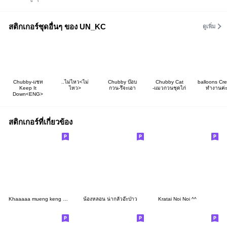
สติกเกอร์ชุดอื่นๆ ของ UN_KC
ดูเพิ่ม
Chubby-แชท
..ไม่ไหว<ไม่
Chubby บ๊อบ
Chubby Cat
balloons Cr
Keep It
ไหว>
กวน-รึจะเอา
-แมวกวนชุดไก่
ทำงานค่
Down<ENG>
สติกเกอร์ที่เกี่ยวข้อง
Khaaaaa mueng keng --*--
น้องหลอน น่ากลัวอ๊ะป่าว
Kratai Noi Noi ^^