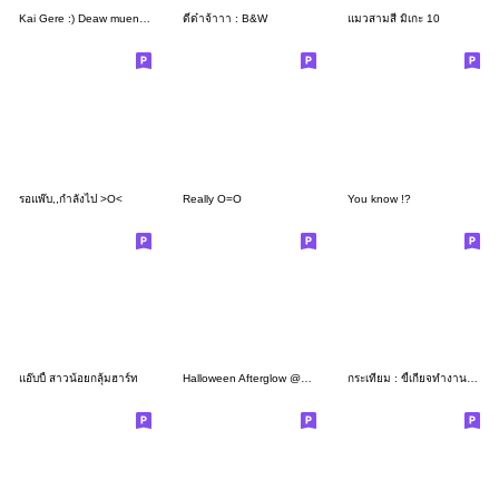
Kai Gere :) Deaw mueng jer gu _*_
ดี๋ด๋าจ้าาา : B&W
แมวสามสี มิเกะ 10
รอแพ๊บ,,กำลังไป >O<
Really O=O
You know !?
แอ๊บบี้ สาวน้อยกลุ้มฮาร์ท
Halloween Afterglow @^@
กระเทียม : ขี้เกียจทำงาน (มินิ)