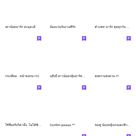
เต่าน้อยน่ารัก ตะมุตะมิ
น้องแว่นกับงานที่รัก
คำแชท น่ารัก คุยทุกวัน อังกฤษ
กระเทียม : หน้าตลกมากๆ
แอ๊บบี้ สาวน้อยกลุ้มฮาร์ท Vol.2
สงครามส่งด่วน !!!
ใช้ชื่อจริงก็ด่ามึง..ไม่ได้ซิ ^^
Confirm jaaaaa ^^
ชมพู่ น้องหญิงเกงแดงชิวๆจอยๆ