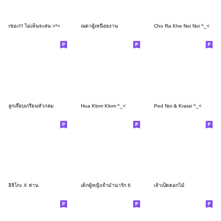
เชอะ!!! ไม่เห็นจะสน >*<
ณดาผู้เหนื่อยงาน
Cho Ra Khe Noi Noi ^_<
ลูกเจี๊ยบเกรียนหัวกลม
Hua Klom Klom ^_<
Ped Noi & Kratai ^_<
อิจิโกะ X ห่าน
เด็กผู้หญิงจ้ำม่ำน่ารัก 6
เจ้าเป็ดดอกไม้