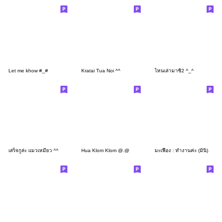
Let me khow #_#
Kratai Tua Noi ^^
ไหนเล่ามาซิ2 ^_^
เสร็จกูล่ะ แมวเหมียว ^^
Hua Klom Klom @.@
มะเฟือง : ทำงานค่ะ (มินิ)