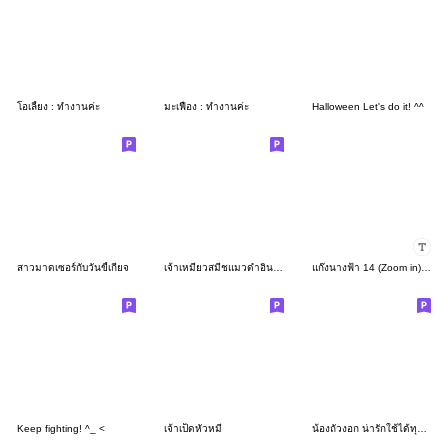
โอเลี้ยง : ทำงานค่ะ
มะเฟือง : ทำงานค่ะ
Halloween Let's do it! ^^
สาวมาดเซอร์กับวันขี้เกียจ
เจ้าเหมียวสมีชแมวดำอินดี้กวนฉ่ำ
แก๊งนางฟ้า 14 (Zoom in) เปลี่ยนชื่อได้
Keep fighting! ^_ <
เจ้าเป็ดหัวหมี
น้องถั่วงอก น่ารักใช้ได้ทุกวัน