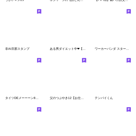
非AI旦那スタンプ
ある男ダイエット中❤︎【毎日1年中使える】
ワーカーパンダ スタートセット
タイツDEメーーーン8【よく使う言葉】
父のつぶやき12【お仕事仲間編】
テンバイくん