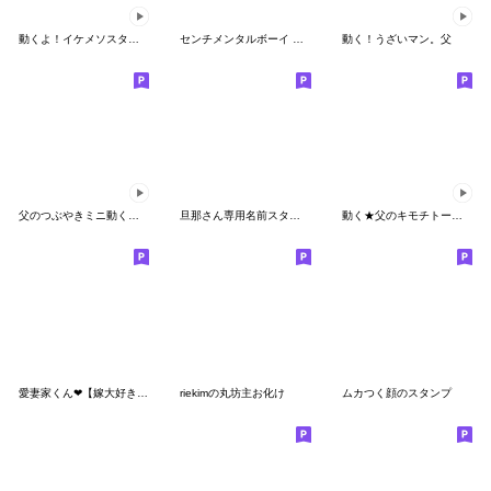
動くよ！イケメソスタンプ３ 日本語
センチメンタルボーイ スタートセット
動く！うざいマン。父
父のつぶやきミニ動く！【てきとう返事】
旦那さん専用名前スタンプ
動く★父のキモチトークスタンプ
愛妻家くん❤︎【嫁大好き40選】旦那・夫婦
riekimの丸坊主お化け
ムカつく顔のスタンプ