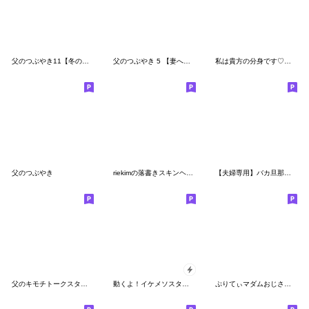
父のつぶやき11【冬のイベント編】
父のつぶやき 5 【妻へ送る編】
私は貴方の分身です♡年末年始♡18金♡再販
父のつぶやき
riekimの落書きスキンヘッドさん
【夫婦専用】バカ旦那くん❤︎⇨嫁！夫婦円満
父のキモチトークスタンプ2
動くよ！イケメソスタンプ３ popup
ぷりてぃマダムおじさん/野球