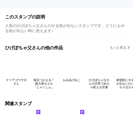
このスタンプの説明
人気のひげぽちゃ父さんのやる気が出ないスタンプです。どうにもや
る気が出ない時に使えます♪
ひげぽちゃ父さんの他の作品
もっと見る
ケツアゴウサギ
毎日つかえる！
もみあげねこ
ひげぽちゃ父さ
絶望的にや
さん
脱力系カエル
んの日常でめち
が出ないひ
「じゃくしん」
ゃ使える言葉
ちゃ父さ
関連スタンプ