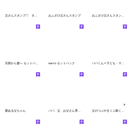
父さんスタンプ♡ タイツDEメン10
おふざけ父さんスタンプ
おふざけ父さんスタンプ２
旦那から妻へ セットパック
men's セットパック
パパくん☞子ども・ママ❤︎お父さん用家族
愛ある父ちゃん
パパ、父、お父さん専用 セットパック
父のつぶやきミニ動く！【文字少なめ】