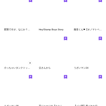
変態ですが、なにか？【変態レベル】★
Hey!Stamp Boys Story
擬音くん❤︎【オノマトペ40選】旦那パパ彼
小っちゃいタンクトップ伝説18[あいうえお]
父さんから
うざいマン24
うざいマン25
芋ジャージの【おとん】♂決め関西弁
【パパ用】親バカお父さん❤︎家族娘息子へ