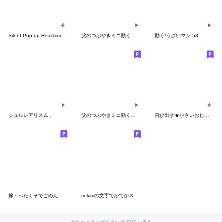
Silent Pop-up Reaction Stickers
父のつぶやきミニ動く！【ネガティブ】
動く!うざいマン 53
シュルレアリスム 。
父のつぶやきミニ動く！【狂気】
飛び出す★小さいおじさん【お正月相撲】
嫁・へたくそでごめんなさいスタンプ
riekimの文字でかでかスタンプ