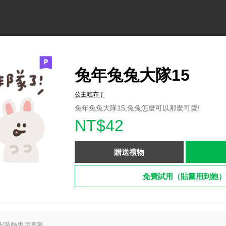
兔年兔兔大隊15
公主吃布丁
兔年兔兔大隊15,兔兔怎麼可以那麼可愛!
NT$42
贈送禮物
免費試用（貼圖用到飽）
/裝飾專用圖案