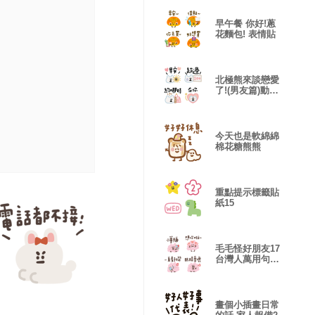
早午餐 你好!蔥
花麵包! 表情貼
北極熊來談戀愛
了!(男友篇)動態
表情貼
今天也是軟綿綿
棉花糖熊熊
重點提示標籤貼
紙15
毛毛怪好朋友17
台灣人萬用句
表情貼
畫個小插畫日常