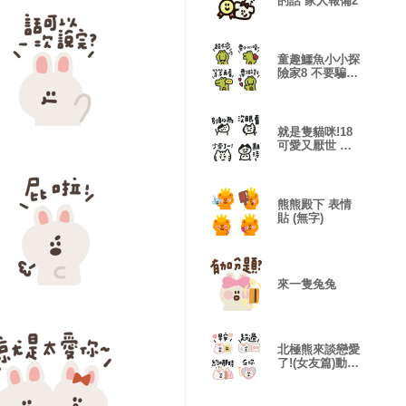
的話 家人報備2
童趣鱷魚小小探
險家8 不要騙
人! 表情貼
就是隻貓咪!18
可愛又厭世 表
情貼
熊熊殿下 表情
貼 (無字)
來一隻兔兔
北極熊來談戀愛
了!(女友篇)動態
表情貼