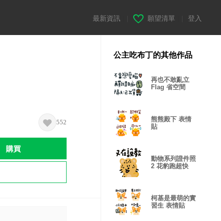
最新資訊
|
願望清單
|
登入
公主吃布丁的其他作品
再也不敢亂立
Flag 省空間
熊熊殿下 表情
552
貼
購買
動物系列證件照
2 花豹跑超快
柯基是最萌的實
習生 表情貼