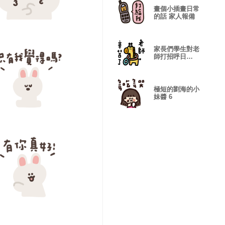
畫個小插畫日常
的話 家人報備
家長們學生對老
師打招呼日
常!2-1修正
極短的劉海的小
妹醬 6