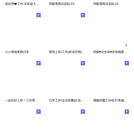
超好用❤️工作-水彩超大標籤✨重點備註
阿貓電商訊息貼-03
阿貓電商訊息貼-02
小小保險業務日常
實用上班/工作(節省空間)(圓臉表情)
阿貓♥任你填♥誇張稱讚系列
一起好好上班！工作專業回答！
日常工作/生活回覆(紅色印章)
禮貌回覆工作助手/客服小天使/職場群組好用