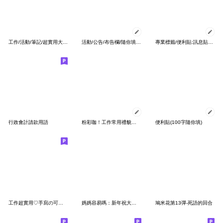
工作/活動/筆記/超實用大標籤✅
活動/公告/布告欄/隨你填訊息框/留言板
專業標籤/便利貼:訊息貼圖隨你填(優化版)
行政會計請款用語
粉彩咖！工作常用禮貌回覆！公司群組好幫手
便利貼(100字隨你填)
工作超實用♡手寫の可愛文字♡
媽媽容易嗎：新年祝大家發大財！股票賺一波
鳩米花第13彈-死語的回合