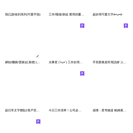
我已讀/收到系列(可愛手指)
工作/職場/群組 實用回覆(可愛笑臉)
超好用可愛大字ฅ•ω•ฅ
網拍/團購/賣家(紅黃標) (實用回覆)(訊息5)
水豚君 (´•ω•`) 工作好用便利貼!
手寫業務員常用語錄"人之所以能，是相信能"
超日常文字體貼2客戶至上工作篇
今日工作清單！公司必備！回覆快手就是你！
崩壞：星穹鐵道 帕姆展覽館 第二十八彈