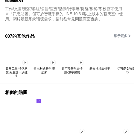
工作/文書/賣家/群組/公告/重要/活動/行事曆/提醒/聚餐/學校皆可使用
※「訊息貼圖」僅可於智慧手機的LINE 10.3.0以上版本的聊天室中使
用。關於最新系統環境需求，請前往常見問題頁面查詢。
007的其他作品
顯示更多
日常工作/情侶恩
超吉利過新年-動
超可愛新年表情
新春祝福表情貼
♡可愛女孩
愛 組合計一次擁
起來
貼-無字動態
♡
有
相似的貼圖