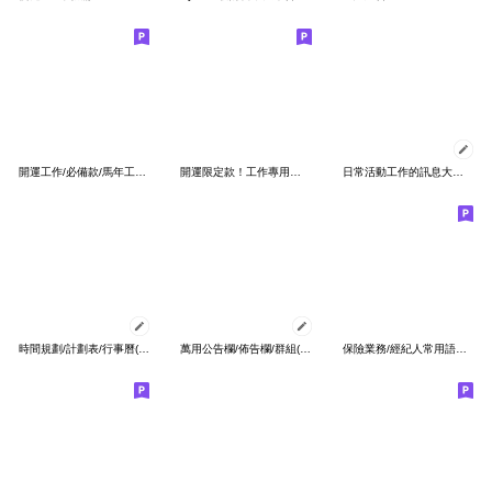
開運工作/必備款/馬年工作回覆/2026賀新年
開運限定款！工作專用｜公司日常｜問候回覆
日常活動工作的訊息大框框 2
時間規劃/計劃表/行事曆(24小時制)
萬用公告欄/佈告欄/群組(標點符號)(訊息)
保險業務/經紀人常用語大全