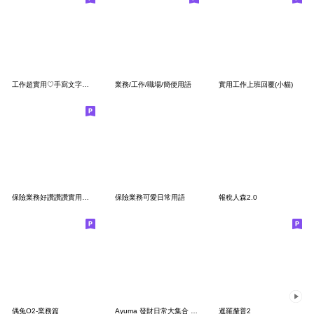
工作超實用♡手寫文字の日常♡
業務/工作/職場/簡便用語
實用工作上班回覆(小貓)
保險業務好讚讚讚實用貼圖
保險業務可愛日常用語
報稅人森2.0
偶兔O2-業務篇
Ayuma 發財日常大集合 - 我喜歡錢 !
暹羅釐普2