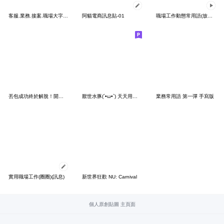
客服.業務.接案.職場大字貼-大字清楚
阿貓電商訊息貼-01
職場工作動態常用語(放大縮小)
丟包成功終於解脫！開學開工回血必備！
厭世水豚(´•ω•`) 天天用工作印章(彩色)
業務常用語 第一彈 手寫版
實用職場工作(圈圈)(訊息)
新世界狂歡 NU: Carnival
個人原創貼圖 主頁面