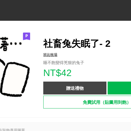
社畜兔失眠了- 2
班比牧場
睡不飽變得兇狠的兔子
NT$42
贈送禮物
免費試用（貼圖用到飽）
/裝飾專用圖案