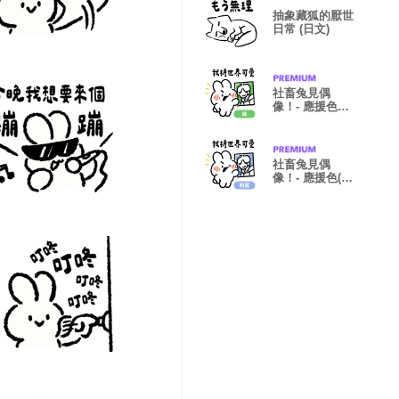
抽象藏狐的厭世
日常 (日文)
社畜兔見偶
像！- 應援色
(綠)
社畜兔見偶
像！- 應援色(粉
藍)