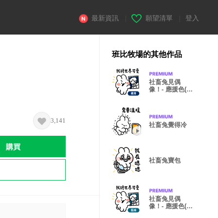
最新資訊
|
願望清單
|
登入
班比牧場的其他作品
社畜兔見偶
像！- 應援色(藏
青)
3,141
社畜兔覺得冷
購買
社畜兔寶包
社畜兔見偶
像！- 應援色(藍
綠色)