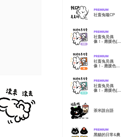
社畜兔嗑CP
社畜兔見偶
像！- 應援色(粉
紫)
社畜兔見偶
像！- 應援色
(橘)
社畜兔見偶
像！- 應援色(湖
水綠)
茶米說台語
黑貓的日常&農