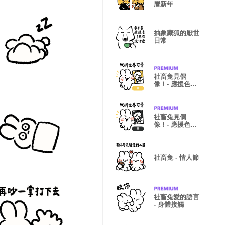
曆新年
抽象藏狐的厭世
日常
社畜兔見偶
像！- 應援色
(黃)
社畜兔見偶
像！- 應援色
(黑)
社畜兔 - 情人節
社畜兔愛的語言
- 身體接觸