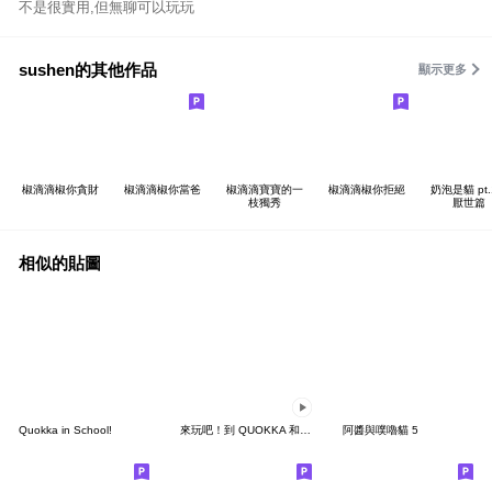
不是很實用,但無聊可以玩玩
sushen的其他作品
顯示更多
椒滴滴椒你貪財
椒滴滴椒你當爸
椒滴滴寶寶的一
椒滴滴椒你拒絕
奶泡是貓 pt.
枝獨秀
厭世篇
相似的貼圖
Quokka in School!
來玩吧！到 QUOKKA 和 BOBO 的家！
阿醬與噗嚕貓 5