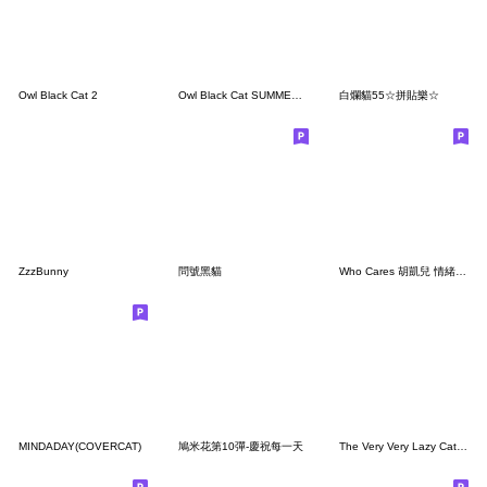
Owl Black Cat 2
Owl Black Cat SUMMER Adventure
白爛貓55☆拼貼樂☆
ZzzBunny
問號黑貓
Who Cares 胡凱兒 情緒搖滾貼圖 Vol.2
MINDADAY(COVERCAT)
鳩米花第10彈-慶祝每一天
The Very Very Lazy Cat - 哭哭貓 (無字版)