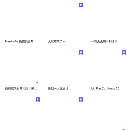
Marshville 快樂的新年
大黑喵來了～
一顆兔兔想不到名字
煎妮花的日常用語！動起來了！
星期一大魔王 2
Mr. Flat Cat Xmas 25