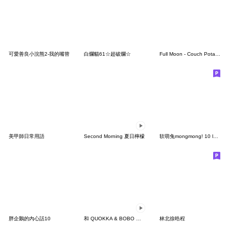
可愛善良小浣熊2-我的嘴替
白爛貓61☆超破爛☆
Full Moon - Couch Potato Bunny
美甲師日常用語
Second Morning 夏日檸檬
软萌兔mongmong! 10 lovely mongmong
胖企鵝的內心話10
和 QUOKKA & BOBO 一起過夏天
林北徐晧程