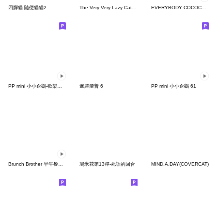
四腳貓 隨便貓貓2
The Very Very Lazy Cat 13 (TW)
EVERYBODY COCOCUP!
PP mini 小小企鵝-歡樂動物園派對
暹羅釐普 6
PP mini 小小企鵝 61
Brunch Brother 早午餐兄弟3：Mogry出擊！
鳩米花第13彈-死語的回合
MIND.A.DAY(COVERCAT)