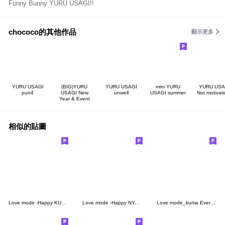
Funny Bunny YURU USAGI!!
chococo的其他作品
顯示更多
YURU USAGI
(BIG)YURU
YURU USAGI
mini YURU
YURU USA
pun4
USAGI New
unwell
USAGI summer
Not motivat
Year & Event
相似的貼圖
Love mode -Happy KUMA
Love mode -Happy NYANKO
Love mode_kuma Everyday