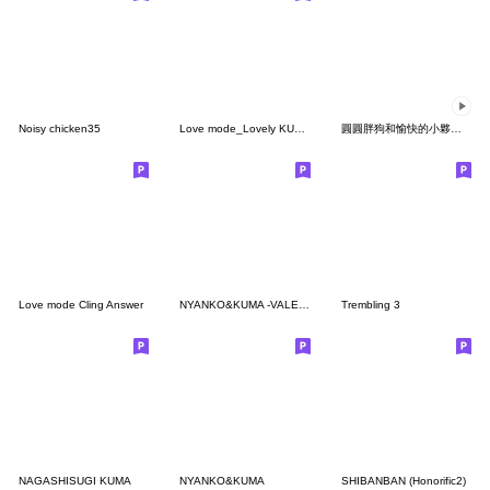
Noisy chicken35
Love mode_Lovely KUMA
圓圓胖狗和愉快的小夥伴們
Love mode Cling Answer
NYANKO&KUMA -VALENTINE ver.
Trembling 3
NAGASHISUGI KUMA
NYANKO&KUMA
SHIBANBAN (Honorific2)