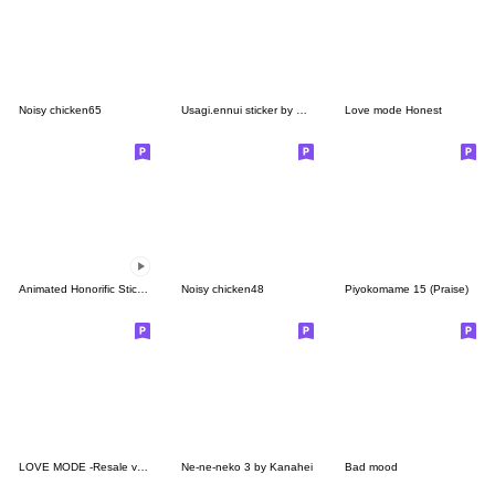
Noisy chicken65
Usagi.ennui sticker by Kanahei
Love mode Honest
Animated Honorific Sticker by Kanahei
Noisy chicken48
Piyokomame 15 (Praise)
LOVE MODE -Resale ver.LIVE
Ne-ne-neko 3 by Kanahei
Bad mood