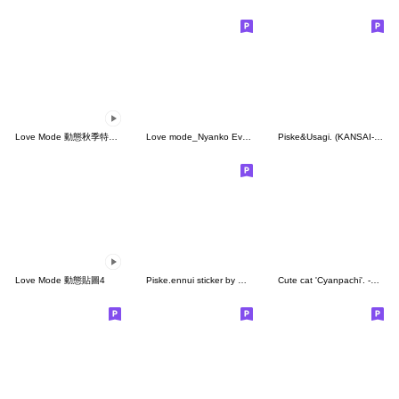
Love Mode 動態秋季特別版
Love mode_Nyanko Everyday
Piske&Usagi. (KANSAI-BEN2) by Kanahei
Love Mode 動態貼圖4
Piske.ennui sticker by Kanahei
Cute cat 'Cyanpachi'. -Extra edition 11-