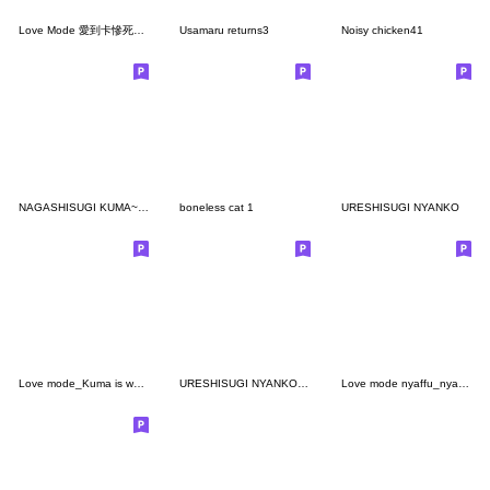
Love Mode 愛到卡慘死的貓
Usamaru returns3
Noisy chicken41
NAGASHISUGI KUMA~Honorific expressions~
boneless cat 1
URESHISUGI NYANKO
Love mode_Kuma is weak
URESHISUGI NYANKO~Honorific expressions~
Love mode nyaffu_nyanko