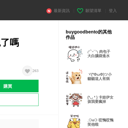
最新資訊
|
願望清單
|
登入
buygoodbento的其他
作品
飽了嗎
₍ᵔ´ˋᵕˋˊᵔ₎ 肉包子
大白腦袋進水
263
ヾ(*ΦωΦ)ツ小
貓貓這人有病
購買
(❛◡ ❛ ) 卡娃伊女
孩我要瘋掉
˳⚆ɞ⚆ 哎鴨哎鴨
笑他啦