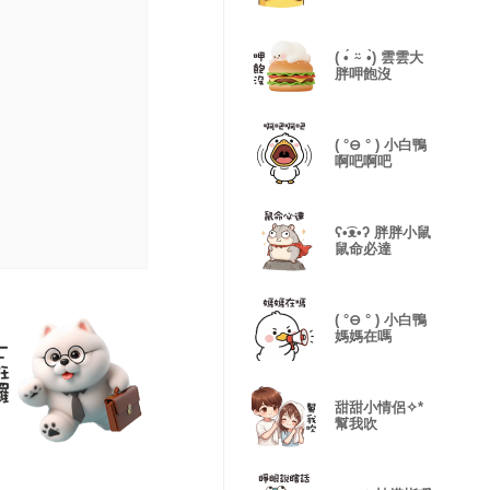
( •́ ⍨ •̀) 雲雲大
胖呷飽沒
( °⊖ ° ) 小白鴨
啊吧啊吧
ʕ•͡ᴥ•ʔ 胖胖小鼠
鼠命必達
( °⊖ ° ) 小白鴨
媽媽在嗎
甜甜小情侶✧*
幫我吹