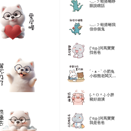
-﹏- ੭ 蛙搭蜥睜
眼說瞎話
-﹏- ੭ 蛙搭蜥我
信你個鬼
(‘⊙д-)河馬寶寶
找爸爸
´・ᴥ・` 小肥兔
小棕熊老闆又在
畫大餅
(˶＾⚇＾˵) 小胖
豬好崩潰
(‘⊙д-)河馬寶寶
我是爸爸