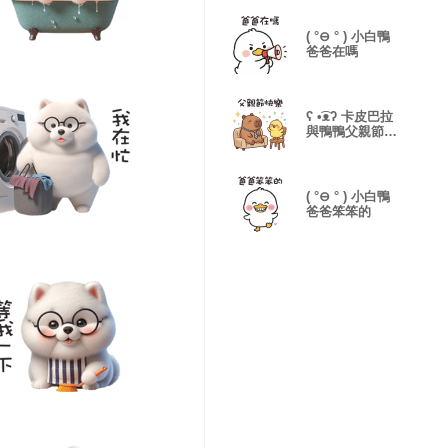
( °⊖ ° ) 小白鴨
爸爸在嗎
ʕ •͡ᴥʔ 卡皮巴拉
與鴨鴨父親節快
樂
( °⊖ ° ) 小白鴨
爸爸笨笨的