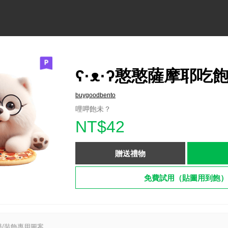
ʕ·ᴥ·ʔ憨憨薩摩耶吃
buygoodbento
哩呷飽未？
NT$42
贈送禮物
免費試用（貼圖用到飽）
/裝飾專用圖案