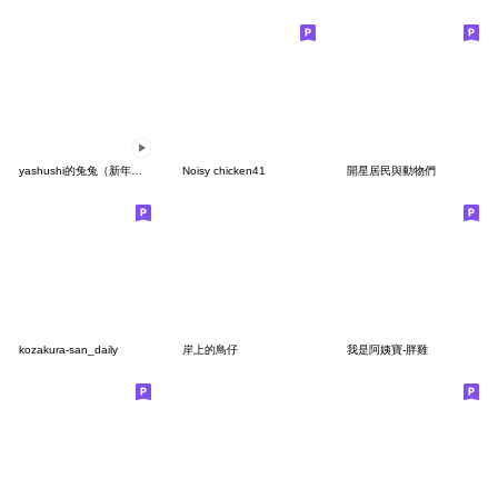
yashushi的兔兔（新年快樂）無文字
Noisy chicken41
開星居民與動物們
kozakura-san_daily
岸上的鳥仔
我是阿姨寶-胖雞