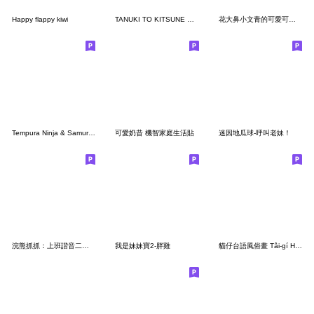
Happy flappy kiwi
TANUKI TO KITSUNE YURUTTO Stickers
花大鼻小文青的可愛可愛日常
Tempura Ninja & Samurai &Pan Hokkori
可愛奶昔 機智家庭生活貼
迷因地瓜球-呼叫老妹！
浣熊抓抓：上班諧音二部曲7
我是妹妹寶2-胖雞
貓仔台語風俗畫 Tâi-gí Hong-sio̍k-uē