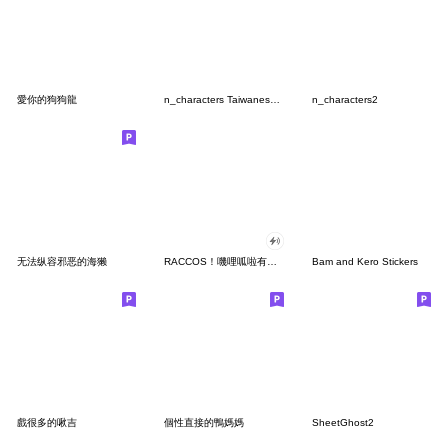
愛你的狗狗龍
n_characters Taiwanese ver. 2
n_characters2
无法纵容邪恶的海獭
RACCOS！嘰哩呱啦有聲全螢幕
Bam and Kero Stickers
戲很多的啾吉
個性直接的鴨媽媽
SheetGhost2