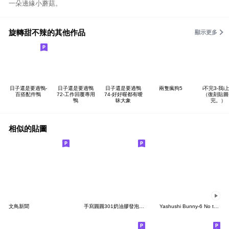
一朵邊緣小蘑菇。
旋轉甜不辣的其他作品
顯示更多
日子還是要過鴨-
日子還是要過鴨
日子還是要過鴨
兩隻瘋狗5
i不完3-我i
百搭配件鴨
72-工作回覆專用
74-好好喔都有曖
（復刻貼圖
鴨
昧大象
完。）
相似的貼圖
文鳥新聞
手寫圓圓301奶油膠發泡膨脹_媽媽用(小流星)
Yashushi Bunny-6 No text