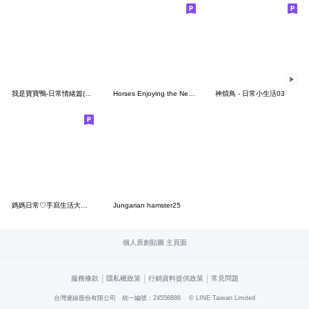
我是寶寶鴨-日常情緒篇(有字版)
Horses Enjoying the New Year
神煩鳥 - 日常小生活03
媽媽日常♡手寫生活大字♡
Jungarian hamster25
個人原創貼圖 主頁面
|
|
|
服務條款
隱私權政策
行銷資料提供政策
常見問題
台灣連線股份有限公司 統一編號：24556886
© LINE Taiwan Limited