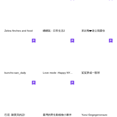
Zebra finches and food
睏睏鼠 - 日常生活2
呆比鴨❤️老公我愛你
buncho-san_daily
Love mode -Happy NYANKO
鯊鯊胖成一顆球
巴尼: 聽寶貝的話!
臺灣的野生動植物小夥伴
Yurui Gegegenonazo