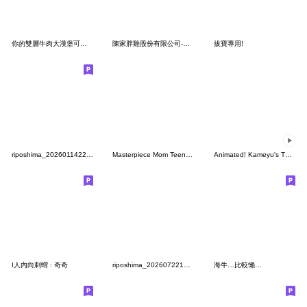
你的雙層牛肉大漢堡可以借我咬一口嗎
陳家胖雞股份有限公司-諧音梗部門
拔寶專用!
riposhima_20260114223825
Masterpiece Mom Teen Phase (TC Ver.)
Animated! Kameyu's Turtle Stickers2
I人內向刺蝟 : 奇奇
riposhima_20260722174339
海牛…比較懶…