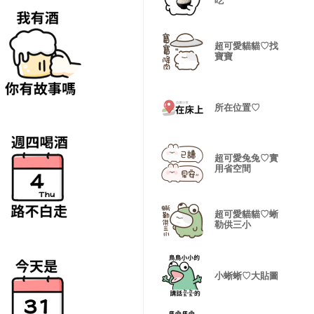
吃
超可愛貓貓♡找
寶寶
所在位置♡
超可愛兔兔♡實
用省空間
超可愛貓貓♡蜥
勒供三小
小蜥蜥♡大貼圖