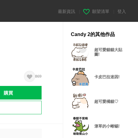
最新資訊
|
願望清單
|
登入
Candy 2的其他作品
超可愛貓貓大貼
圖!
869
卡皮巴拉迷因!
購買
超可愛橘貓♡
潦草的小蜥蜴!