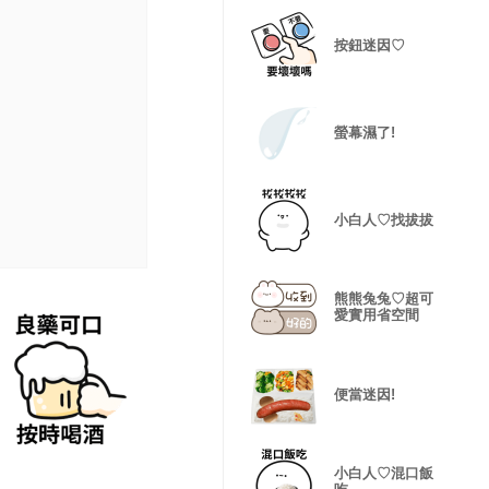
按鈕迷因♡
螢幕濕了!
小白人♡找拔拔
熊熊兔兔♡超可
愛實用省空間
便當迷因!
小白人♡混口飯