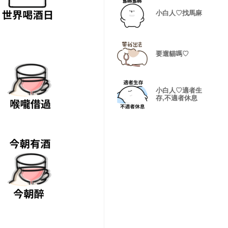
小白人♡找馬麻
要遛貓嗎♡
小白人♡適者生
存,不適者休息