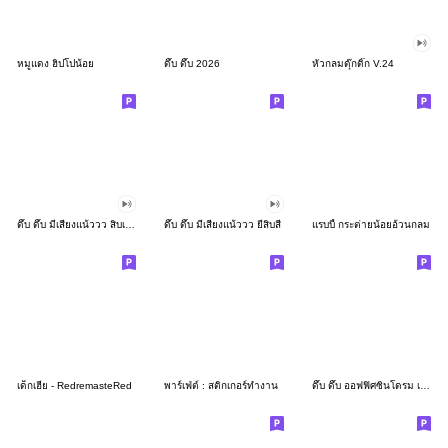
หมูแดง ฮิปโปน้อย
ดึ๊บ ดึ๊บ 2026
หัวกลมดุ๊กดิ๊ก V.24
ดึ๊บ ดึ๊บ มีเสียงแน้ววว สิบเก้า
ดึ๊บ ดึ๊บ มีเสียงแน้ววว ยี่สิบสี่
แรบบี้ กระต่ายน้อยอ้วนกลม
เด็กเฮีย - RedremasteRed
พาร์เฟ่ต์ : สติกเกอร์ทำงาน
ดึ๊บ ดึ๊บ ออฟฟิศซินโดรม เจ็ด