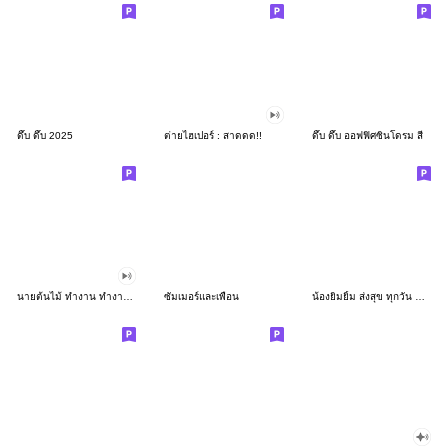
ดึ๊บ ดึ๊บ 2025
ต่ายไฮเปอร์ : สาดดด!!
ดึ๊บ ดึ๊บ ออฟฟิศซินโดรม สี่
นายต้นไม้ ทำงาน ทำงาน ทำงาน!!!
ซัมเมอร์และเพื่อน
น้องยิมยิ้ม ส่งสุข ทุกวัน CutePastel THA