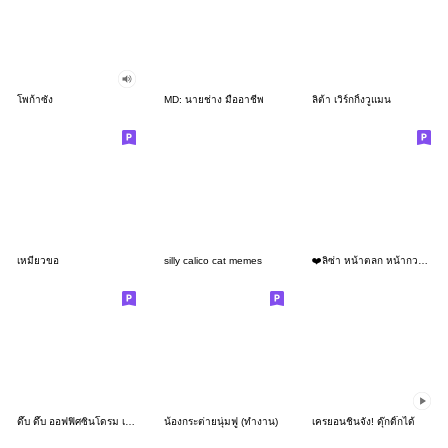
โพก้าซัง
MD: นายช่าง มืออาชีพ
ลิต้า เวิร์กกิ้งวูแมน
เหมียวขอ
silly calico cat memes
❤️ลิซ่า หน้าตลก หน้ากวน!❤️
ดึ๊บ ดึ๊บ ออฟฟิศซินโดรม เก้า
น้องกระต่ายนุ่มฟู (ทำงาน)
เครยอนชินจัง! ดุ๊กดิ๊กได้