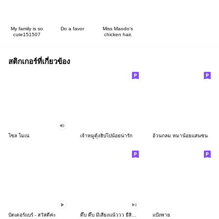
My family is so
Do a favor
Miss Maodo's
cute151507
chicken hair.
สติกเกอร์ที่เกี่ยวข้อง
โซล โมเน่
เจ้าหมูดุ้งฮิปโปน้อยน่ารัก
อ้วนกลม หมาน้อยแสนซน
บัตเตอร์แบร์ - สวัสดีค่ะ
ดึ๊บ ดึ๊บ มีเสียงแน้ววว ยี่สิบห้า
แป้งพาย