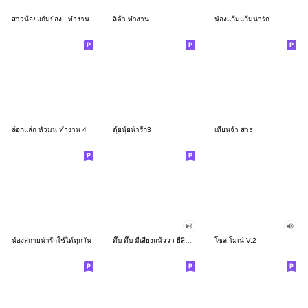
สาวน้อยแก้มป่อง : ทำงาน
ลิต้า ทำงาน
น้องแก้มแก้มน่ารัก
ล่อกแล่ก หัวมน ทำงาน 4
ตุ้ยนุ้ยน่ารัก3
เทียนจ้า สาธุ
น้องสกายน่ารักใช้ได้ทุกวัน
ดึ๊บ ดึ๊บ มีเสียงแน้ววว ยี่สิบสอง
โซล โมเน่ V.2