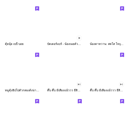
ตุ้ยนุ้ย เบบี้ บอย
บัตเตอร์แบร์ - น้องเนยตัวตึง พุงเต่ง
น้องตาหวาน: สดใส ใจบุญ (สีพาสเทล)
หมูดุ้งฮิปโปตัวกลมเด้งน่ารัก
ดึ๊บ ดึ๊บ มีเสียงแน้ววว ยี่สิบเจ็ด
ดึ๊บ ดึ๊บ มีเสียงแน้ววว ยี่สิบหก