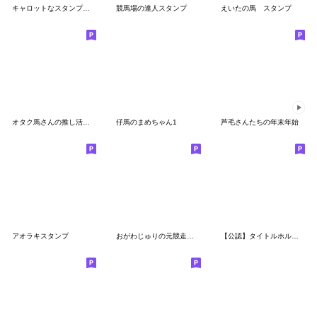
キャロットなスタンプ～第３弾（募集編）～
競馬場の達人スタンプ
えいたの馬 スタンプ
オタク馬さんの推し活スタンプ
仔馬のまめちゃん1
芦毛さんたちの年末年始
アオラキスタンプ
おがわじゅりの元競走馬のオレっち
【公認】タイトルホルダーくんの日常