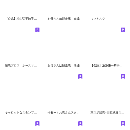
【公認】松山弘平騎手のスタンプ
お母さんは競走馬 春編
ウマキんグ
競馬ブロス ホースマンとホースサン
お母さんは競走馬 冬編
【公認】池添謙一騎手のスタンプ
キャロットなスタンプ～第１弾（GI編）～
ゆるーくお馬さんスタンプ3
東スポ競馬×田原成貴スタンプ