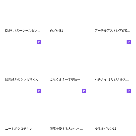
DMM バヌーシースタンプ Vol.4
めざせG1
アーテルアストレア&審査会
競馬好きのシンガリくん
ぶちうま２ー丁寧語ー
ハチナイ オリジナルスタンプ vol.3.5
ニートボクロチキン
競馬を愛する人たちへ贈る2[吹き出し版]
ゆるオグサン11