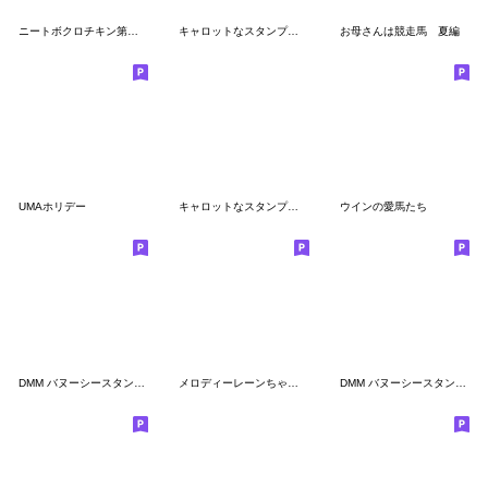
ニートボクロチキン第２弾
キャロットなスタンプ～第４弾（GIII編）～
お母さんは競走馬 夏編
UMAホリデー
キャロットなスタンプ～第２弾（GⅡ編）～
ウインの愛馬たち
DMM バヌーシースタンプ Vol.2
メロディーレーンちゃん公式スタンプ2
DMM バヌーシースタンプ Vol.1