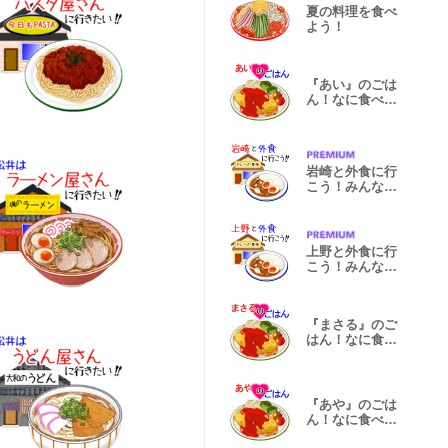
夏の料理を食べ
よう！
『あい』のごは
ん！なに食べ
る？
岩崎と外食に行
こう！みんなで
お出かけ！
上野と外食に行
こう！みんなで
お出かけ！
『まさる』のご
はん！なに食べ
る？
『あや』のごは
ん！なに食べ
る？