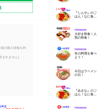
る？
題
『しんや』のご
はん！なに食べ
る？
大好き和食！人
気の和食！
客様の購入情報を利
冬の料理を食べ
含まれません)
よう！
今日はラーメン
の日！
『あきな』のご
はん！なに食べ
る？