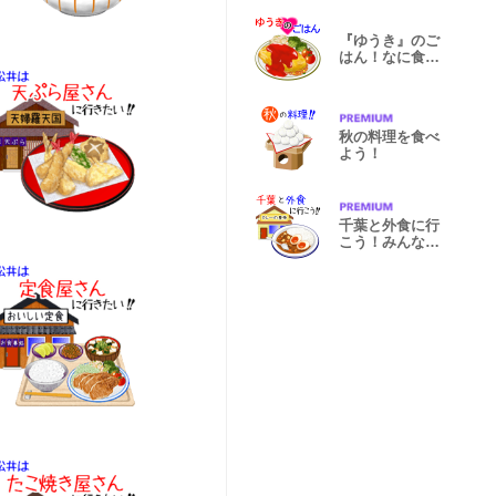
『ゆうき』のご
はん！なに食べ
る？
秋の料理を食べ
よう！
千葉と外食に行
こう！みんなで
お出かけ！