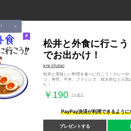
！
松井と外食に行こう
でお出かけ！
KYK STUDIO
松井と美味しい料理を食べに行こう！カレーや
ツ、寿司、牛丼、ファミレス、焼き肉など人気
た！
￥190
1%還元
PayPay決済が利用できるよう
プレゼントする