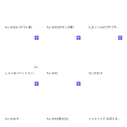
ちいかわ(ハチワレ多)
ちいかわ(モモンガ多)
たまごっちのプチプチおみせっち
しゃべるパペットスンスン
ちいかわ
ちいかわ３
ちいかわ４
ちいかわ(冬かな)
ミャクミャク 公式スタンプ第２弾