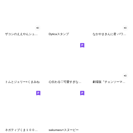
ザコシのええやんシューシュースタンプ
Dyticaスタンプ
なかやまきんに君 パワー!!スタンプ
トムとジェリー×くまみね
心伝わる♡可愛すぎない大人の長文スタンプ
劇場版『チェンソーマン レゼ篇』
ネガティブくま１００％ 憂鬱な一日
sakumaru×スヌーピー