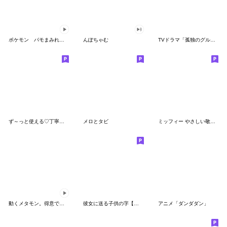
ポケモン パモまみれスタンプ
んぽちゃむ
TVドラマ「孤独のグルメ」
ず～っと使える♡丁寧な敬語お辞儀スタンプ
メロとタビ
ミッフィー やさしい敬語スタンプ
動くメタモン。得意でも苦手でもへんしん！
彼女に送る子供の字【カップル・彼氏】
アニメ「ダンダダン」