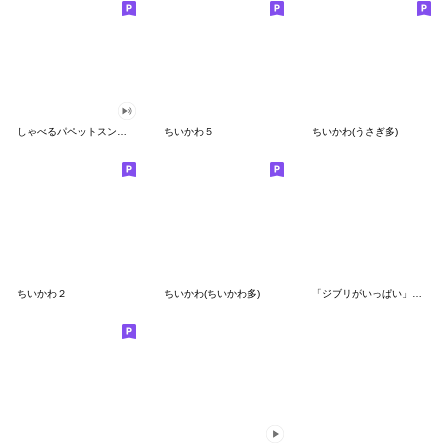
しゃべるパペットスンスン（GOOD）
ちいかわ５
ちいかわ(うさぎ多)
ちいかわ２
ちいかわ(ちいかわ多)
「ジブリがいっぱい」スタンプ