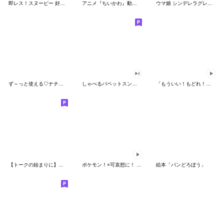
即レス！スヌーピー 好印象な長文スタンプ
アニメ『ちいかわ』動くLINEスタンプ vol.1
ウマ娘 シンデレラグレイ かんたんオグリ
ず～っと使える♡ナチュラルガール
しゃべるパペットスンスン（HAPPY）
「もういい！もどれ！ピカチュウ！」
【トークの始まりに】ゆるカワ♪スヌーピー
ポケモン！×可哀想に！ ムチっとスタンプ
絵本「パンどろぼう」