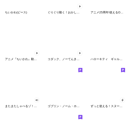
ちいかわ(ピース)
ぐりぐり動く！おかしなポケモンスタンプ
アニメ25周年!使えるONE PIECEスタンプ
アニメ『ちいかわ』動くLINEスタンプ vol.2
コダック、ノーてんきに悩み中！
ハローキティ ギャルバイブス♡
またまたしゃべるゾ！クレヨンしんちゃん
ゴブリン・ノーム・ホーン
ずっと使える！スヌーピーのグリーティング