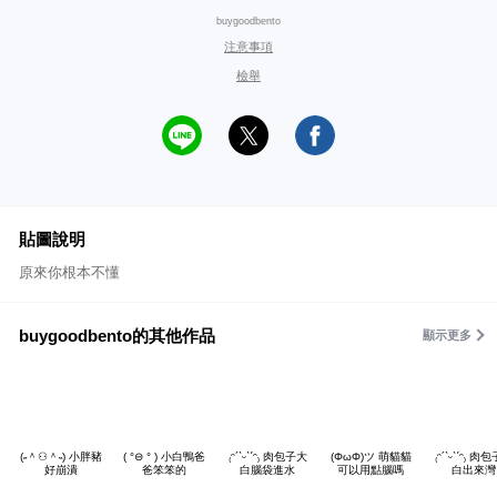
buygoodbento
注意事項
檢舉
貼圖說明
原來你根本不懂
buygoodbento的其他作品
顯示更多
(˶＾⚇＾˵) 小胖豬
( °⊖ ° ) 小白鴨爸
₍ᵔ´ˋᵕˋˊᵔ₎ 肉包子大
(ΦωΦ)ツ 萌貓貓
₍ᵔ´ˋᵕˋˊᵔ₎ 肉
好崩潰
爸笨笨的
白腦袋進水
可以用點腦嗎
白出來灣