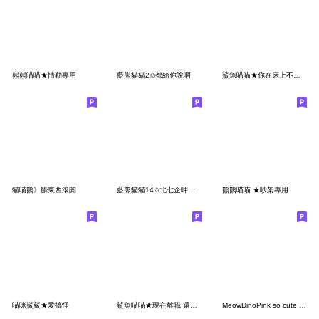
熊熊喵喵★情勒專用
藍熊貓貓2✩都給你說啊
鯊魚喵喵★你在床上不是這樣說的
貓喵熊》髒東西滾開
藍熊貓貓14✩北七企呷賽啦
熊熊喵喵 ★吵架專用
喵咪鯊鯊★愛搞怪
鯊魚喵喵★現在離職 還來得及嗎?
MeowDinoPink so cute [TW]