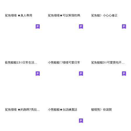
鯊魚喵喵 ★臭人專用
鯊魚喵喵★可以幫我吃嗎
鯊魚貓》小心心修正
藍熊貓貓13✩日常生活好快樂
小熊貓貓♡喵喵可愛日常
鯊魚貓貓3✩可愛寶包不能上班✩
鯊魚喵喵 ★約跑嗎?馬拉松那種
小熊貓貓★台語練蕭話
貓喵熊》你滾開