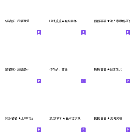
貓喵熊》我最可愛
喵咪鯊鯊★有點靠杯
熊熊喵喵 ★嗆人專用(修正)
貓喵熊》超級愛你
情勒的小黃雞
熊熊喵喵 ★日常靠北
鯊魚喵喵 ★上班幹話
鯊魚喵喵 ★看到垃圾就會想起你
熊熊喵喵 ★洗咧烤喔