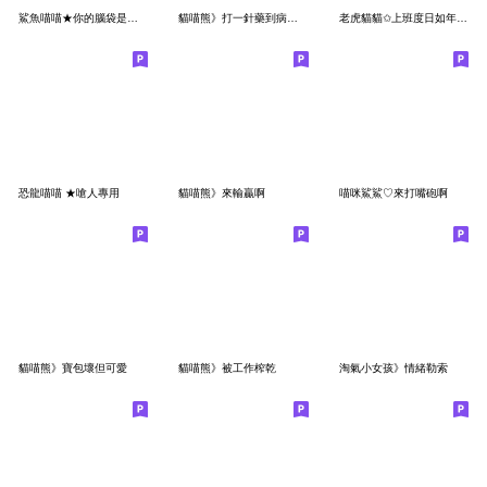
鯊魚喵喵★你的腦袋是被門夾到了嗎
貓喵熊》打一針藥到病除(修正)
老虎貓貓✩上班度日如年的日子✩(修正)
恐龍喵喵 ★嗆人專用
貓喵熊》來輸贏啊
喵咪鯊鯊♡來打嘴砲啊
貓喵熊》寶包壞但可愛
貓喵熊》被工作榨乾
淘氣小女孩》情緒勒索