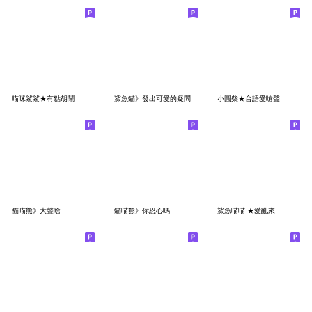
喵咪鯊鯊★有點胡鬧
鯊魚貓》發出可愛的疑問
小圓柴★台語愛嗆聲
貓喵熊》大聲啥
貓喵熊》你忍心嗎
鯊魚喵喵 ★愛亂來