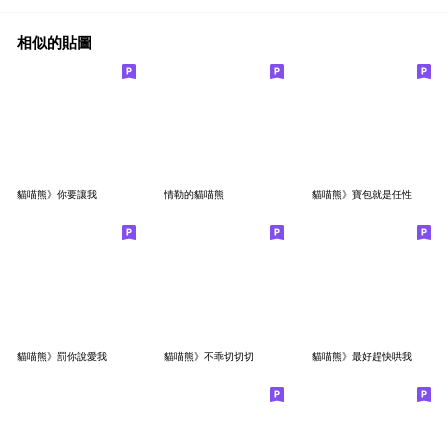
相似的貼圖
貓喵熊》你要讓我
情勒的貓喵熊
貓喵熊》寶包就是任性
貓喵熊》罰你說愛我
貓喵熊》不乖切切切
貓喵熊》最好趕快哄我