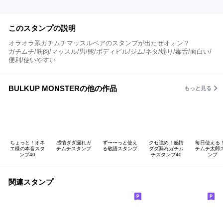
このスタンプの説明
オラオラ系ガチムチマッスルベアのスタンプが出たぜオォン？
ガチムチ/筋肉/マッスル/男/髭/ボディビル/ジム/ネタ/煽り/毒舌/面白い/
便利/使いやすい
BULKUP MONSTERの他の作品
もっと見る
ちょっと！オネ
感情ダダ漏れガ
ず〜〜っと使え
クセ強め！感情
毎日使える
エ様の本音スタ
チムチスタンプ
る敬語スタンプ
ダダ漏れガチム
チムチ太郎
ンプ40
チスタンプ40
ンプ
関連スタンプ