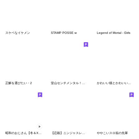
スケベなイケメン
STAMP POSSE w
Legend of Mortal - Girls
正解を選びたい・2
堂山センチメンタル！公式スタンプ
かわいい猫とかわいいおじさん
昭和のおじさん【冬＆Xmas＆年末＆正月】
【忍殺】ニンジャスレイヤーVol.2
ややこいスロ垢の先輩