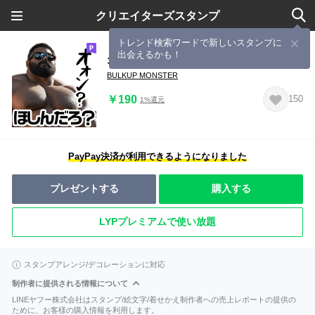
クリエイターズスタンプ
トレンド検索ワードで新しいスタンプに
出会えるかも！
オラオラ系ガチムチ専門スタンプ
BULKUP MONSTER
￥190
150
1%還元
PayPay決済が利用できるようになりました
プレゼントする
購入する
LYPプレミアムで使い放題
スタンプアレンジ/デコレーションに対応
制作者に提供される情報について
LINEヤフー株式会社はスタンプ/絵文字/着せかえ制作者への売上レポートの提供の
ために、お客様の購入情報を利用します。