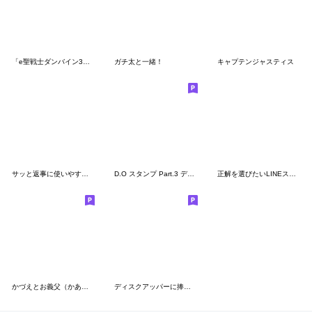
「e聖戦士ダンバイン3」のスタンプ
ガチ太と一緒！
キャプテンジャスティス
サッと返事に使いやすい太っちょ柴犬
D.O スタンプ Part.3 デンジャラスver.
正解を選びたいLINEスタンプ
かづえとお義父（かあ）さま
ディスクアッパーに捧げるスタンプ2