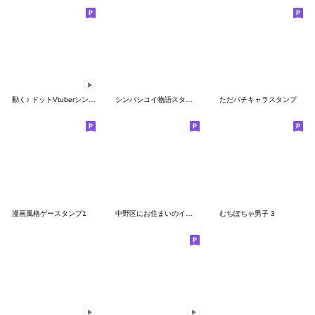
動く♪ ドットVtuberシンディ
シンバシコイ物語スタンプ vol.2
ただパチキャラスタンプ
漫画風格ゲースタンプ1
中野区にお住まいのイカニモさん vol.1
むちぽちゃ男子 3