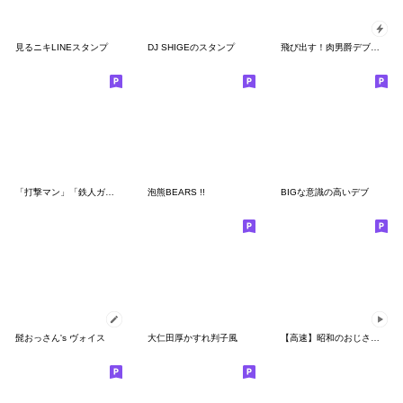
見るニキLINEスタンプ
DJ SHIGEのスタンプ
飛び出す！肉男爵デブロック
「打撃マン」「鉄人ガンマ」他（山本康人）
泡熊BEARS !!
BIGな意識の高いデブ
髭おっさん's ヴォイス
大仁田厚かすれ判子風
【高速】昭和のおじさん【夏】