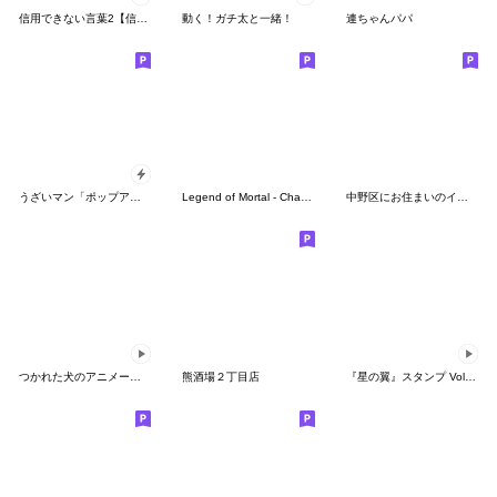
信用できない言葉2【信頼度付き】
動く！ガチ太と一緒！
連ちゃんパパ
うざいマン「ポップアップ8」
Legend of Mortal - ChaoHuo
中野区にお住まいのイカニモさん vol.2
つかれた犬のアニメーションスタンプ3
熊酒場２丁目店
『星の翼』スタンプ Vol.3 アイーダ