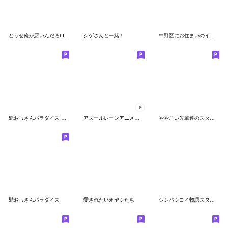
どうせ俺が悪いんだろLINEスタンプ
シゲさんと一緒！
中野区にお住まいのイカニモさん vol.3
髭おっさんパラダイス BIG
アズールレーンアニメションスタンプVol.3
ややこい先輩達のスタンプ2.1
髭おっさんパラダイス
愛されたいオヤジたち
シンバシコイ物語スタンプ vol.1