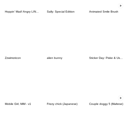
Hoppin' Mad! Angry LINE Characters
Sally: Special Edition
Animated Smile Brush
Zzwimoticon
alien bunny
Sticker Day: Piske & Usagi
Mobile Girl, MiM - v1
Frizzy chick (Japanese)
Couple doggy 5 (Maltese)