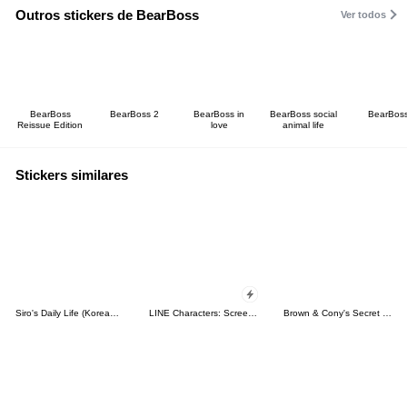
Outros stickers de BearBoss
Ver todos
BearBoss
BearBoss 2
BearBoss in
BearBoss social
BearBos
Reissue Edition
love
animal life
Stickers similares
Siro's Daily Life (Korean&Japanese)
LINE Characters: Screen Hogs
Brown & Cony's Secret Date!