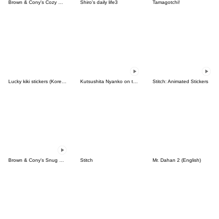
Brown & Cony's Cozy Winter Date
Shiro's daily life3
Tamagotchi!
Lucky kiki stickers (Korean&Japanese)
Kutsushita Nyanko on the Move
Stitch: Animated Stickers
Brown & Cony's Snug Winter Date
Stitch
Mr. Dahan 2 (English)