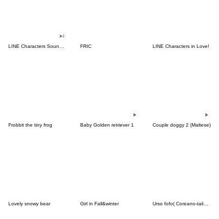
LINE Characters Sound Off!
FRIC
LINE Characters in Love!
Frobbit the tiny frog
Baby Golden retriever 1
Couple doggy 2 (Maltese)
Lovely snowy bear
Girl in Fall&winter
Urso fofo( Coreano-tailandês)