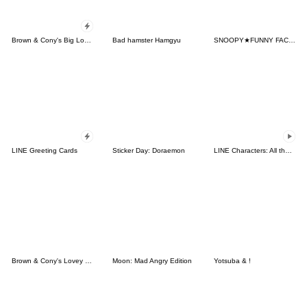
Brown & Cony's Big Love Stickers
Bad hamster Hamgyu
SNOOPY★FUNNY FACES
LINE Greeting Cards
Sticker Day: Doraemon
LINE Characters: All the Love
Brown & Cony's Lovey Dovey Date
Moon: Mad Angry Edition
Yotsuba & !