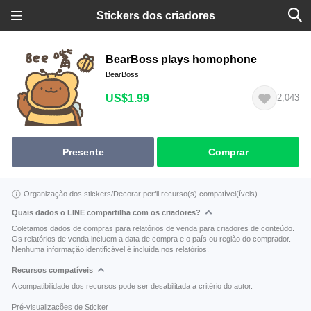
Stickers dos criadores
BearBoss plays homophone
BearBoss
US$1.99
2,043
Presente
Comprar
Organização dos stickers/Decorar perfil recurso(s) compatível(íveis)
Quais dados o LINE compartilha com os criadores?
Coletamos dados de compras para relatórios de venda para criadores de conteúdo.
Os relatórios de venda incluem a data de compra e o país ou região do comprador.
Nenhuma informação identificável é incluída nos relatórios.
Recursos compatíveis
A compatibilidade dos recursos pode ser desabilitada a critério do autor.
Pré-visualizações de Sticker