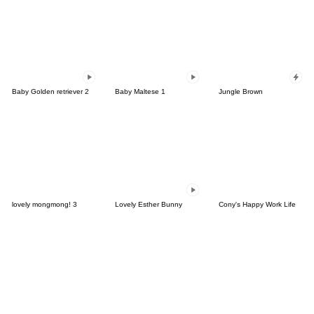
Baby Golden retriever 2
Baby Maltese 1
Jungle Brown
lovely mongmong! 3
Lovely Esther Bunny
Cony's Happy Work Life