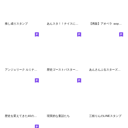
推し成りスタンプ
あんスタ！！ナイスに褒めまくるナイスP
【再販】アオペラ -aoppella!?-2
アンジェリーク ルミナライズ
歴史ゴーストバスターズスタンプ２
あんさんぶるスターズ！ 第4弾
歴史を変えてきた40の言葉
現実的な童話たち
三枝りんのLINEスタンプ