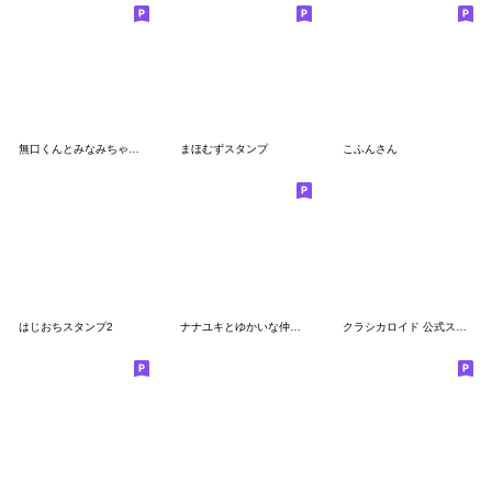
無口くんとみなみちゃん漫画コマスタンプ
まほむずスタンプ
こふんさん
はじおちスタンプ2
ナナユキとゆかいな仲間たち
クラシカロイド 公式スタンプ