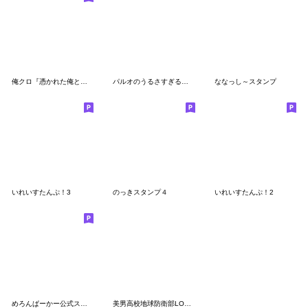
俺クロ『憑かれた俺と黒神心霊相談所』2
パルオのうるさすぎるスタンプ
ななっし～スタンプ
いれいすたんぷ！3
のっきスタンプ４
いれいすたんぷ！2
めろんぱーかー公式スタンプ
美男高校地球防衛部LOVE！LOVE！