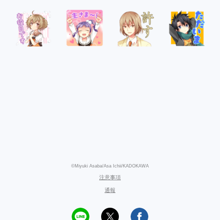
©Miyuki Asaba/Asa Ichii/KADOKAWA
注意事項
通報