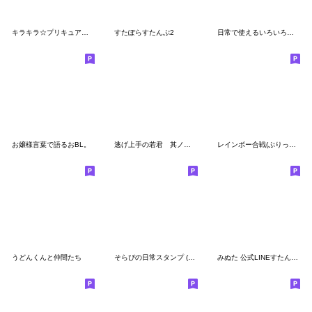
キラキラ☆プリキュアアラモード
すたぽらすたんぷ2
日常で使えるいろいろ女子スタンプ
お嬢様言葉で語るおBL。
逃げ上手の若君 其ノ二(松井優征)
レインボー合戦(ぷりっつチーム)スタンプ
うどんくんと仲間たち
そらぴの日常スタンプ (まひとくん。)
みぬた 公式LINEすたんぷ！