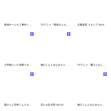
探偵チームＫＺ事件ノート
TVアニメ『夜桜さんちの大作戦』Vol.2
元素楽章 スタンプ Vol.4
小学校にいた強者スタンプ【第一弾】
無口くんとみなみちゃんスタンプver2！
TVアニメ「魔入りました！入間くん」Vol.6
堀さんと宮村くんスタンプ mini
忍たま乱太郎 Vol.10
無口くんとみなみちゃんスタンプ