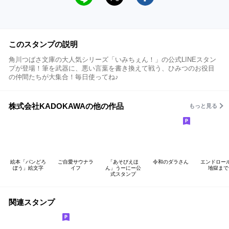
このスタンプの説明
角川つばさ文庫の大人気シリーズ「いみちぇん！」の公式LINEスタン
プが登場！筆を武器に、悪い言葉を書き換えて戦う、ひみつのお役目
の仲間たちが大集合！毎日使ってね♪
株式会社KADOKAWAの他の作品
もっと見る
絵本「パンどろ
ご自愛サウナラ
「あそびえほ
令和のダラさん
エンドロー
ぼう」絵文字
イフ
ん」うーにー公
地獄まで
式スタンプ
関連スタンプ