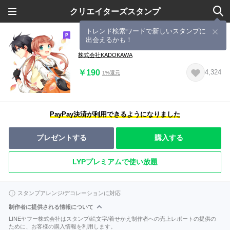
クリエイターズスタンプ
トレンド検索ワードで新しいスタンプに
出会えるかも！
『いみちぇん！』スタンプ
株式会社KADOKAWA
￥190
4,324
1%還元
PayPay決済が利用できるようになりました
プレゼントする
購入する
LYPプレミアムで使い放題
スタンプアレンジ/デコレーションに対応
制作者に提供される情報について
LINEヤフー株式会社はスタンプ/絵文字/着せかえ制作者への売上レポートの提供の
ために、お客様の購入情報を利用します。