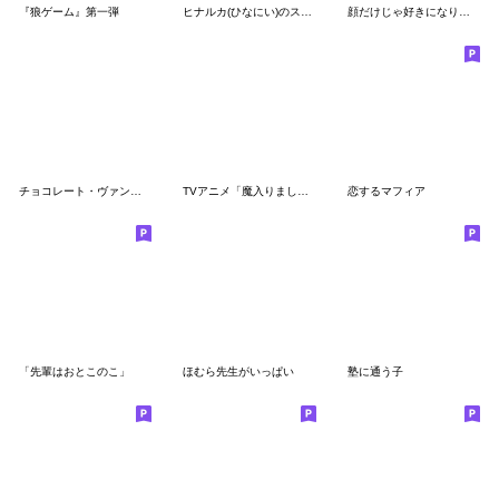
『狼ゲーム』第一弾
ヒナルカ(ひなにい)のスタンプ②
顔だけじゃ好きになりません
チョコレート・ヴァンパイア公式スタンプ
TVアニメ「魔入りました！入間くん」Vol.3
恋するマフィア
「先輩はおとこのこ」
ほむら先生がいっぱい
塾に通う子