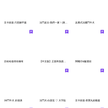
豆卡頻道-只想躺平篇
法鬥皮古-我們一家！(第46彈)
反應式法國鬥牛犬
呂哈哈值得你擁有
【中文版】正面和負面的法國鬥牛犬
闊嘴仔&皺眉頭
38鬥牛犬 好崩潰
法鬥犬-白甜逗 ♡ 大字貼
豆卡頻道-茶寶丸綜藝篇