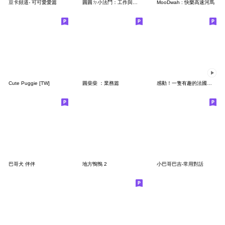
豆卡頻道- 可可愛愛篇
圓圓ㄉ小法鬥：工作與生活篇
MooDwah : 快樂高速河馬
Cute Puggie [TW]
圓柴柴 ：業務篇
感動！一隻有趣的法國鬥牛犬
巴哥犬 伴伴
地方鴨鴨 2
小巴哥巴吉-常用對話