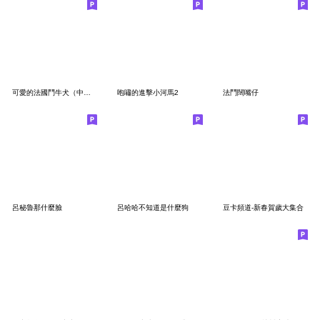
可愛的法國鬥牛犬（中文）
咆嘯的進擊小河馬2
法鬥闊嘴仔
呂秘魯那什麼臉
呂哈哈不知道是什麼狗
豆卡頻道-新春賀歲大集合