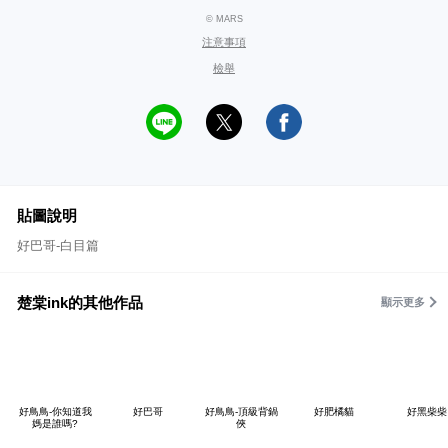
© MARS
注意事項
檢舉
貼圖說明
好巴哥-白目篇
楚棠ink的其他作品
顯示更多
好鳥鳥-你知道我
好巴哥
好鳥鳥-頂級背鍋
好肥橘貓
好黑柴柴
媽是誰嗎?
俠