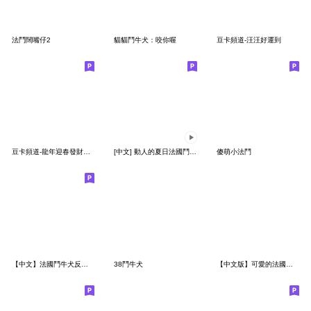
法鬥闊嘴仔2
貓貓鬥牛犬：咬你喔
豆卡頻道-汪汪好運到
豆卡頻道-龍年迎春發財貼圖
[中文] 動人的夏日法國鬥牛犬
傻萌小法鬥
【中文】法國鬥牛犬反應驚人
38鬥牛犬
【中文版】可愛的法國鬥牛犬春天