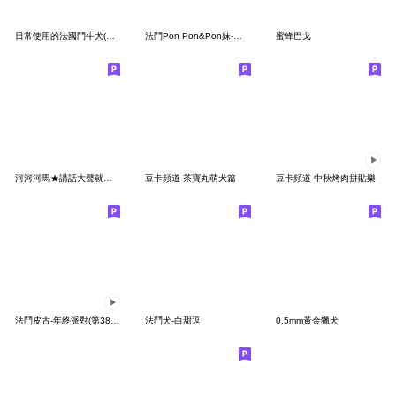
日常使用的法國鬥牛犬(中文)
法鬥Pon Pon&Pon妹-戀愛生活
蜜蜂巴戈
河河河馬★講話大聲就贏了(修訂)
豆卡頻道-茶寶丸萌犬篇
豆卡頻道-中秋烤肉拼貼樂
法鬥皮古-年終派對(第38彈)
法鬥犬-白甜逗
0.5mm黃金獵犬