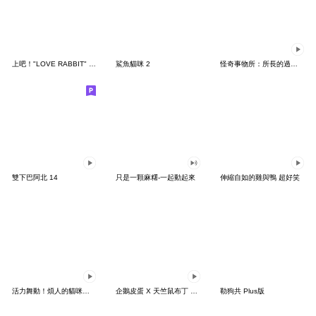
上吧！"LOVE RABBIT" 台灣版
鯊魚貓咪 2
怪奇事物所：所長的過度繁殖
雙下巴阿北 14
只是一顆麻糬-一起動起來
伸縮自如的雞與鴨 超好笑
活力舞動！煩人的貓咪★迷你版 2
企鵝皮蛋 X 天竺鼠布丁 有點厭世
勒狗共 Plus版