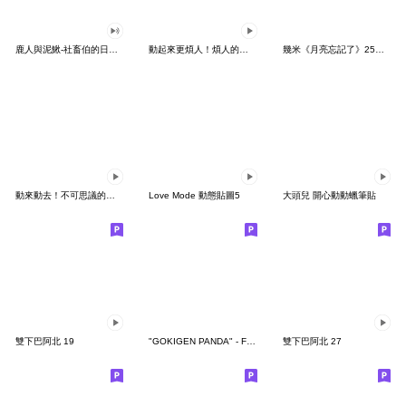
鹿人與泥鰍-社畜伯的日常有聲貼圖
動起來更煩人！煩人的貓咪3
幾米《月亮忘記了》25周年 x 晴天P莉
動來動去！不可思議的寶可夢貼圖
Love Mode 動態貼圖5
大頭兒 開心動動蠟筆貼
雙下巴阿北 19
"GOKIGEN PANDA" - Feeling / global
雙下巴阿北 27