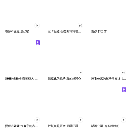
塔仔不正經 超煩啪
豆卡頻道-全螢幕狗狗都沒你上班累
吉伊卡哇 (2)
SHIBANBAN微笑柴犬-廢柴寶寶日常
情緒化的兔子-真的好開心
胸毛公寓的猴子朋友 2（有聲動態）
變種吉娃娃 沒有字的吉娃娃
胖鯊魚鯊西米-胚囉胚囉
喵嗚公園−有點嗆嗆的