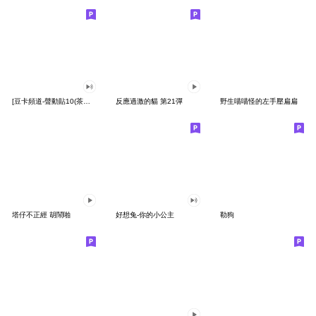
[豆卡頻道-聲動貼10(茶寶丸日常篇)
反應過激的貓 第21彈
野生喵喵怪的左手壓扁扁
塔仔不正經 胡鬧啪
好想兔-你的小公主
勒狗