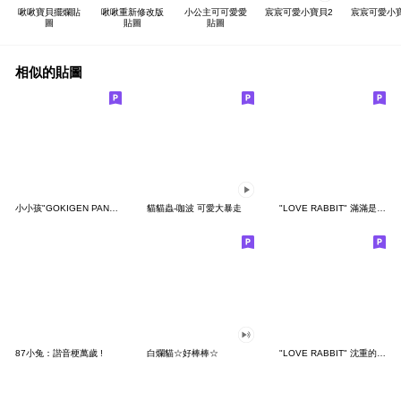
啾啾寶貝擺爛貼
啾啾重新修改版
小公主可可愛愛
宸宸可愛小寶貝2
宸宸可愛小
圖
貼圖
貼圖
相似的貼圖
小小孩"GOKIGEN PANDA" 台灣版
貓貓蟲-咖波 可愛大暴走
"LOVE RABBIT" 滿滿是愛 台灣版
87小兔：諧音梗萬歲 !
白爛貓☆好棒棒☆
"LOVE RABBIT" 沈重的愛 台灣版