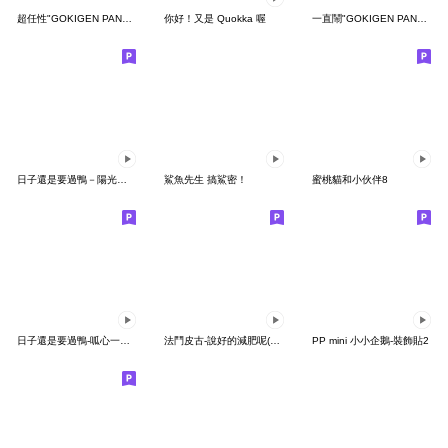
超任性"GOKIGEN PANDA" 台灣版
你好！又是 Quokka 喔
一直鬧"GOKIGEN PANDA" 台灣版
日子還是要過鴨－陽光開朗每一天鴨
鯊魚先生 搞鯊密！
蜜桃貓和小伙伴8
日子還是要過鴨-呱心一下鴨
法鬥皮古-說好的減肥呢(第15彈)
PP mini 小小企鵝-裝飾貼2