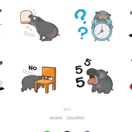
@NC
หมายเหตุ
รายงานปัญหา