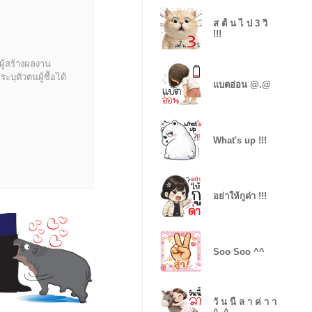
ส ตั้ น ไ ป 3 วิ
!!!
ผู้สร้างผลงาน
บุตัวตนผู้ซื้อได้
แบตอ่อน @.@
What's up !!!
อย่าให้กูด่า !!!
Soo Soo ^^
วั น นี้ ล า ค่ า า