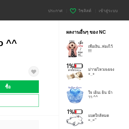
ประกาศ
|
วิชลิสต์
|
เข้าสู่ระบบ
ผลงานอื่นๆ ของ NC
o ^^
เพื่อเงิน..ท่องไว้
!!!
ม่าายไหวเจงเจง
+_+
ซื้อ
ใจ เย็นเ ย็น น้า
าา ^^
!
แบตใกล้หมด
=_=''