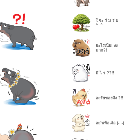
^_^
ใ จะ ร่ ม ร่ ม
^_^
อะไรเนี่ย! งง
มาก?!
มี ไ ร ??!!
อะรัยของมึง ?!!
อย่าเพ้อเจ้อ (-_-)