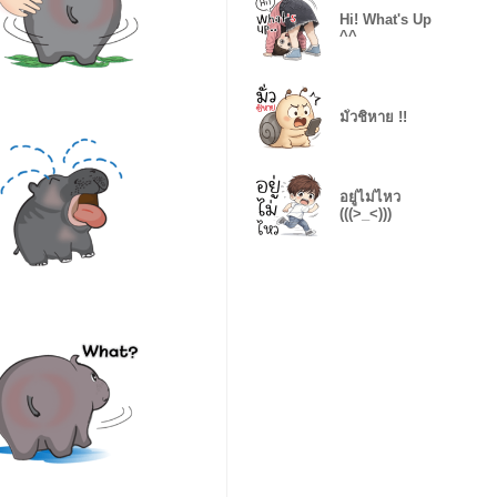
Hi! What's Up
^^
มั่วชิหาย !!
อยู่ไม่ไหว
(((>_<)))