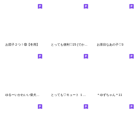
お団子２つ！⑩【冬用】
とっても便利♡25 [でか文字]
お茶目なあの子♡3
ゆるーいかわいい柴犬ちゃん。
とっても♡キュート １９ [春]
＊ゆずちゃん＊11