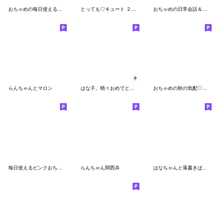
おちゃめの毎日使える♡おもいやり
とっても♡キュート ２０ [モノトーン]
おちゃめの日常会話＆待ち合わせ♡ほぼ敬語
らんちゃんとマロン
はな子。晴々おめでとう&ありがとう。
おちゃめの秋の気配♡挨拶＆おもいやり
毎日使えるピンクおちゃめ♡敬語編
らんちゃん関西弁
はなちゃんと落書きぱんだの日常会話(再版)