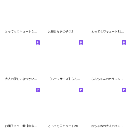
とっても♡キュート２９ [敬語]
お茶目なあの子♡2
とっても♡キュート31 [吹き出し]
大人の優しいきづかいナチュラガール 冬編
【ハーフサイズ】らんちゃんとにゃ吉
らんちゃんのカラフルでか文字☆時々にゃ吉
お団子２つ！⑪【年末年始】
とっても♡キュート28
おちゃめの大人のゆるっと敬語♡毎日使える