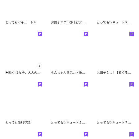
とっても♡キュート４
お団子２つ！⑨【どデカ文字】
とっても♡キュート２１ [敬語]
▶動く!はな子。大人の友だちことば
らんちゃん無気力・脱力のち復活!!
お団子２つ！【着ぐるみの夏】
とっても便利♡21
とっても♡キュート２６ [お誘い]
とっても♡キュート７ [挨拶]