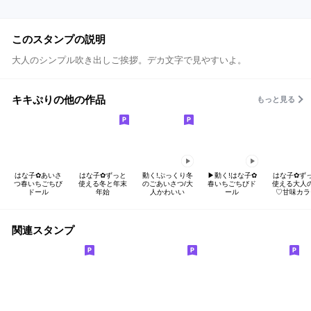
このスタンプの説明
大人のシンプル吹き出しご挨拶。デカ文字で見やすいよ。
キキぷりの他の作品
もっと見る
はな子✿あいさ
はな子✿ずっと
動く!ぷっくり冬
▶︎動く!はな子✿
はな子✿ず
つ春いちごちび
使える冬と年末
のごあいさつ/大
春いちごちびド
使える大人
ドール
年始
人かわいい
ール
♡甘味カラ
関連スタンプ