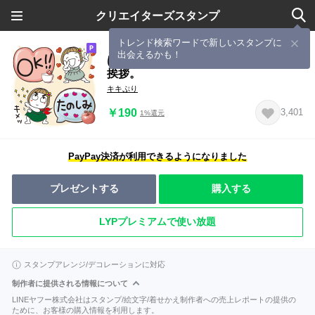
クリエイターズスタンプ
トレンド検索ワードで新しいスタンプに
出会えるかも！
はな子✿大人のシンプルデカ文字でご
挨拶。
キキぷり
￥190
3,401
1%還元
PayPay決済が利用できるようになりました
プレゼントする
購入する
LYPプレミアムで使い放題
スタンプアレンジ/デコレーションに対応
制作者に提供される情報について
LINEヤフー株式会社はスタンプ/絵文字/着せかえ制作者への売上レポートの提供の
ために、お客様の購入情報を利用します。