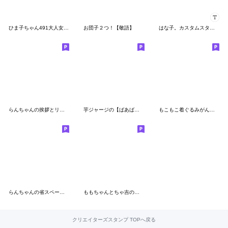
ひま子ちゃん491大人女子冬の訪れスタンプ
お団子２つ！【敬語】
はな子。カスタムスタンプ
らんちゃんの挨拶とリアクション
芋ジャージの【ばあば】♀決めポーズ
もこもこ着ぐるみがんばるたけちゃん。
らんちゃんの省スペースあいさつ
ももちゃんとちゃ吉の吹き出しあいさつ
クリエイターズスタンプ TOPへ戻る