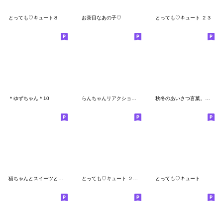
とっても♡キュート８
お茶目なあの子♡
とっても♡キュート ２３
＊ゆずちゃん＊10
らんちゃんリアクションでかっ③
秋冬のあいさつ言葉。うめちゃん。
猫ちゃんとスイーツと夏。
とっても♡キュート ２４ [でか文字]
とっても♡キュート