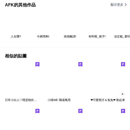
AFK的其他作品
顯示更多
人在哪?
今網用夠!
就很離譜!
有料喔_無字!
淡定貓_要吃
相似的貼圖
日常小白人♡哩是勒供三小北七
小喵WE 職場萬用
❤可愛熊仔＆兔兔❤ 動起來