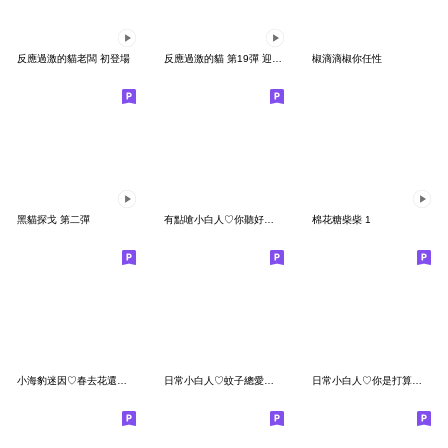
反應過激的貓老闆 初登場
反應過激的貓 第19彈 迎兔年
椒滴滴椒你任性
黑貓探戈 第二彈
有點嗆小白人♡你聽好了,小王八蛋
棉花糖柴柴 1
小海豹迷因♡春去花還在,哩頭殼趴代
日常小白人♡蚊子總愛在我睡前說故事
日常小白人♡你是打算下輩子再回嗎