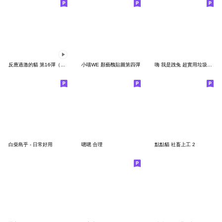
反應過激的貓 第16彈（秋意濃）
小喵WE 顏藝醜貼圖第四彈
嗨 我是跩兔 超實用垃圾話日常
白柴島乎 - 日常好用
嗯嗯 合理
點點貓 社畜上工 2