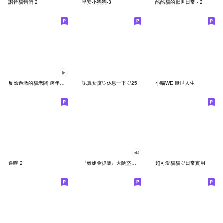
諧音貓狗們 2
早安小狗狗-3
酷酷貓的厭世日常 - 2
反應過激的貓老闆 跨年貼圖
認真女孩♡休息一下♡25
小喵WE 厭世人生
逼噗 2
『雞姐金抓馬』大陰盜百貨
超可愛貓貓♡日常實用