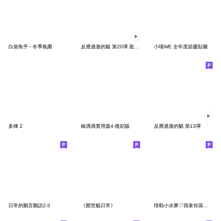
白柴島乎 - 冬季氛圍
反應過激的貓 第20彈 龍好運
小喵WE 全年度節慶貼圖
多棟 2
椒滴滴實用篇4-復刻版
反應過激的貓 第13彈
日常的鵝言鵝語2.0
《厭世貓日常》
情勒小水豚♡我拿你當寶,你拿我當草