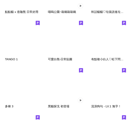
點點貓 x 造咖熊 日常好用
喵嗚公園−敲碗敲敲碗
幹話貓貓♡垃圾請進垃圾車
TANGO 1
可愛白熊-日常貼圖
有點嗆小白人♡松下問童子,哩是靠北啥
多棟 3
黑貓探戈 初登場
流浪狗勾 - LV.1 無字！