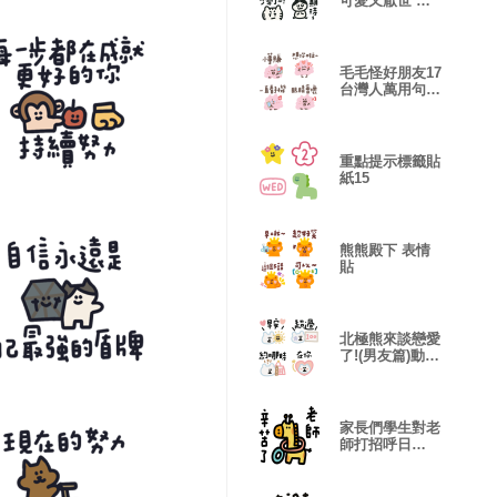
可愛又厭世 表
情貼
毛毛怪好朋友17
台灣人萬用句
表情貼
重點提示標籤貼
紙15
熊熊殿下 表情
貼
北極熊來談戀愛
了!(男友篇)動態
表情貼
家長們學生對老
師打招呼日
常!2-1修正