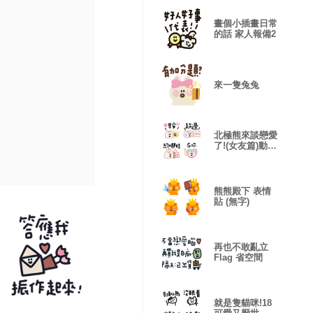
畫個小插畫日常
的話 家人報備2
來一隻兔兔
北極熊來談戀愛
了!(女友篇)動態
表情貼
熊熊殿下 表情
貼 (無字)
再也不敢亂立
Flag 省空間
就是隻貓咪!18