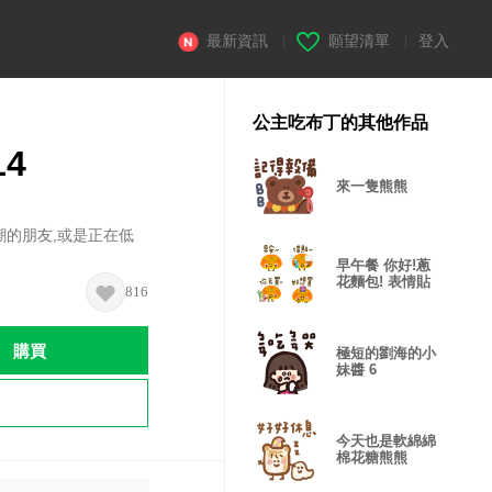
最新資訊
|
願望清單
|
登入
公主吃布丁的其他作品
4
來一隻熊熊
潮的朋友,或是正在低
早午餐 你好!蔥
花麵包! 表情貼
816
購買
極短的劉海的小
妹醬 6
今天也是軟綿綿
棉花糖熊熊