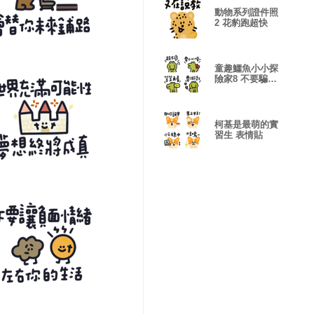
動物系列證件照
2 花豹跑超快
童趣鱷魚小小探
險家8 不要騙
人! 表情貼
柯基是最萌的實
習生 表情貼