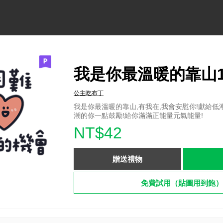
我是你最溫暖的靠山1
公主吃布丁
我是你最溫暖的靠山,有我在,我會安慰你!獻給低
潮的你一點鼓勵!給你滿滿正能量元氣能量!
NT$42
贈送禮物
免費試用（貼圖用到飽）